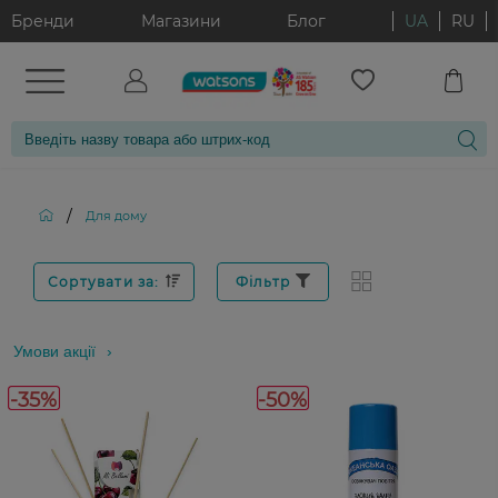
Бренди
Магазини
Блог
UA
RU
/
Для дому
Сортувати за:
Фільтр
Умови акції
-35%
-50%