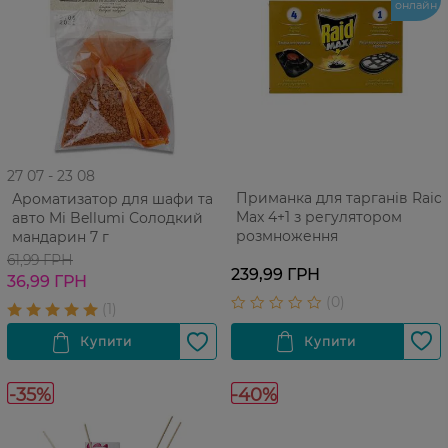
онлайн
27 07 - 23 08
Приманка для тарганів Raid
Ароматизатор для шафи та
Max 4+1 з регулятором
авто Mi Bellumi Солодкий
розмноження
мандарин 7 г
61,99 ГРН
239,99 ГРН
36,99 ГРН
-35%
-40%