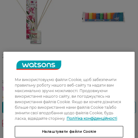
27 07 - 23 08
27 07 - 23 08
Дифузор ароматичний Mi
Губка кухонна Гусь пориста
Bellumi Магнолія 50 мл
10 шт
Ми використовуємо файли Cookie, щоб забезпечити
199,99 ГРН
49,99 ГРН
правильну роботу нашого веб-сайту та надати вам
129,99 ГРН
29,99 ГРН
максимально зручні можливості. Продовжуючи
використання нашого сайту, ви погоджуєтесь на
використання файлів Cookie. Якщо ви хочете дізнатися
більше про використання нами файлів Cookie та/або
змінити свої вподобання щодо файлів Cookie, будь
ласка, відвідайте сторінку
Політіка конфіденційності
-40%
-40%
Налаштувати файли Cookie