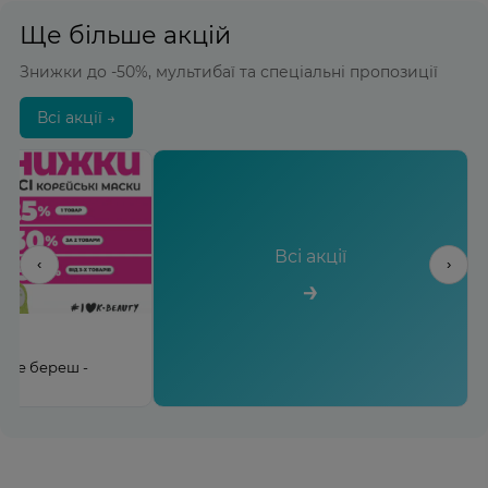
Ще більше акцій
Знижки до -50%, мультибаї та спеціальні пропозиції
Всі акції →
Всі акції
‹
›
→
льше береш -