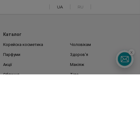
UA
RU
Каталог
Корейска косметика
Чоловікам
x
Парфуми
Здоров'я
Акції
Макіяж
Обличчя
Тіло
Подарунки
Діти
Дім
Волосся
Аксесуари
Дерматокосметика
Бренди
Клієнтам