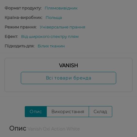
Формат продукту:
Плямовивідник
Країна-виробник:
Польща
Режим прання:
Універсальне прання
Ефект:
Від широкого спектру плям
Підходить для:
Білих тканин
VANISH
Всі товари бренда
Опис
Використання
Склад
Опис
Vanish Oxi Action White