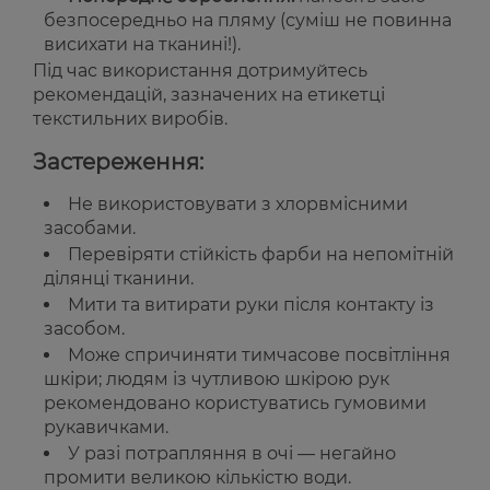
безпосередньо на пляму (суміш не повинна
висихати на тканині!).
Під час використання дотримуйтесь
рекомендацій, зазначених на етикетці
текстильних виробів.
Застереження:
Не використовувати з хлорвмісними
засобами.
Перевіряти стійкість фарби на непомітній
ділянці тканини.
Мити та витирати руки після контакту із
засобом.
Може спричиняти тимчасове посвітління
шкіри; людям із чутливою шкірою рук
рекомендовано користуватись гумовими
рукавичками.
У разі потрапляння в очі — негайно
промити великою кількістю води.