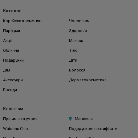
Каталог
Корейска косметика
Чоловікам
Парфуми
Здоров'я
Акції
Макіяж
Обличчя
Тіло
Подарунки
Діти
Дім
Волосся
Аксесуари
Дерматокосметика
Бренди
Клієнтам
Правила та умови
Магазини
Watsons Club
Подарункові сертифікати