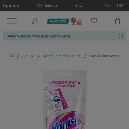
Бренди
Магазини
Блог
UA
RU
/
/
/
Дім
Засоби для прання
Засоби для виведення п