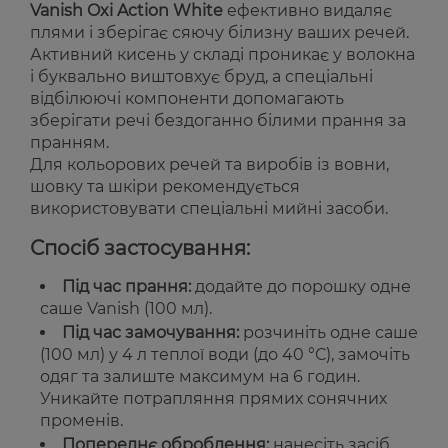
Vanish Oxi Action White
ефективно видаляє
плями і зберігає сяючу білизну ваших речей.
Активний кисень у складі проникає у волокна
і буквально виштовхує бруд, а спеціальні
відбілюючі компоненти допомагають
зберігати речі бездоганно білими прання за
пранням.
Для кольорових речей та виробів із вовни,
шовку та шкіри рекомендується
використовувати спеціальні мийні засоби.
Спосіб застосування:
Під час прання:
додайте до порошку одне
саше Vanish (100 мл).
Під час замочування:
розчиніть одне саше
(100 мл) у 4 л теплої води (до 40 °С), замочіть
одяг та залиште максимум на 6 годин.
Уникайте потрапляння прямих сонячних
променів.
Попереднє оброблення:
нанесіть засіб