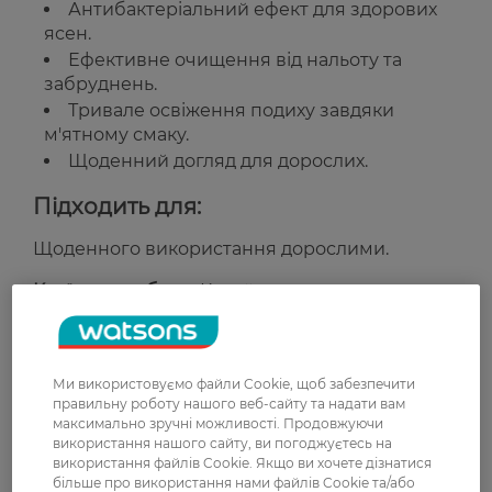
Антибактеріальний ефект для здорових
ясен.
Ефективне очищення від нальоту та
забруднень.
Тривале освіження подиху завдяки
м'ятному смаку.
Щоденний догляд для дорослих.
Підходить для:
Щоденного використання дорослими.
Країна-виробник:
Китай
Рейтинг та відгуки
Ми використовуємо файли Cookie, щоб забезпечити
правильну роботу нашого веб-сайту та надати вам
0
максимально зручні можливості. Продовжуючи
0 відгуків
використання нашого сайту, ви погоджуєтесь на
використання файлів Cookie. Якщо ви хочете дізнатися
більше про використання нами файлів Cookie та/або
З 0 відгуків