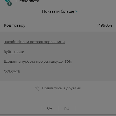
Післяоплата
Показати більше
Код товару
1499034
Засоби гігієни ротової порожнини
Зубні пасти
Щоденна турбота про усмішку до -30%
COLGATE
Поділитись із друзями
UA
RU