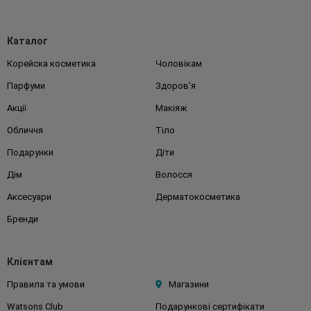
Каталог
Корейска косметика
Чоловікам
Парфуми
Здоров'я
Акції
Макіяж
Обличчя
Тіло
Подарунки
Діти
Дім
Волосся
Аксесуари
Дерматокосметика
Бренди
Клієнтам
Правила та умови
Магазини
Watsons Club
Подарункові сертифікати