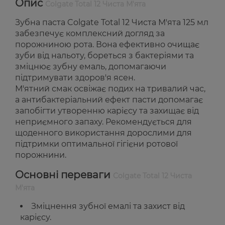
Опис
Colgate Total 12 Чиста М'ята
Зубна паста Colgate Total 12 Чиста М'ята 125 мл
забезпечує комплексний догляд за
порожниною рота. Вона ефективно очищає
зуби від нальоту, бореться з бактеріями та
зміцнює зубну емаль, допомагаючи
підтримувати здоров'я ясен.
М'ятний смак освіжає подих на тривалий час,
а антибактеріальний ефект пасти допомагає
запобігти утворенню карієсу та захищає від
неприємного запаху. Рекомендується для
щоденного використання дорослими для
підтримки оптимальної гігієни ротової
порожнини.
Основні переваги
Colgate Total 12 Чиста
М'ята
Зміцнення зубної емалі та захист від
карієсу.