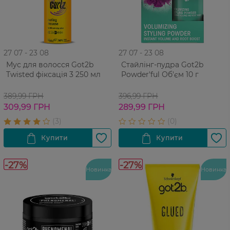
27 07 - 23 08
27 07 - 23 08
Мус для волосся Got2b
Стайлінг-пудра Got2b
Twisted фіксація 3 250 мл
Powder'ful Об'єм 10 г
389,99 ГРН
396,99 ГРН
309,99 ГРН
289,99 ГРН
-27%
-27%
Новинка
Новинка