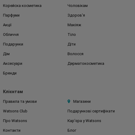
Корейска косметика
Чоловікам
Парфуми
Здоров'я
Акції
Макіяж
Обличчя
Тіло
Подарунки
Діти
Дім
Волосся
Аксесуари
Дерматокосметика
Бренди
Клієнтам
Правила та умови
Магазини
Watsons Club
Подарункові сертифікати
Про Watsons
Кар'єра у Watsons
Контакти
Блог