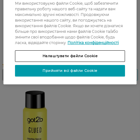
Ми використовуємо файли Cookie, щоб забезпечити
правильну роботу нашого веб-сайту та надати вам
максимально зручні можливості. Продовжуючи
використання нашого сайту, ви погоджуєтесь на
використання файлів Cookie. Якщо ви хочете дізнатися
більше про використання нами файлів Cookie та/або
Текстуруюча глина для
Спрей для волосся Got2B
змінити свої вподобання щодо файлів Cookie, будь
волосся Got2b iStylers 75 мл
Crazy Sleek для
ласка, відвідайте сторінку
Політіка конфіденційності
випрямлення волосся
фіксація 3 200 мл
Налаштувати файли Cookie
Прийняти всі файли Cookie