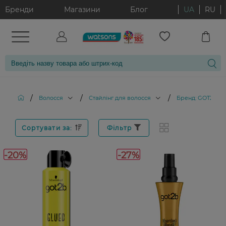
Бренди
Магазини
Блог
UA
RU
/
/
/
Волосся
Стайлінг для волосся
Бренд: GOT2B
Сортувати за:
Фільтр
-20%
-27%