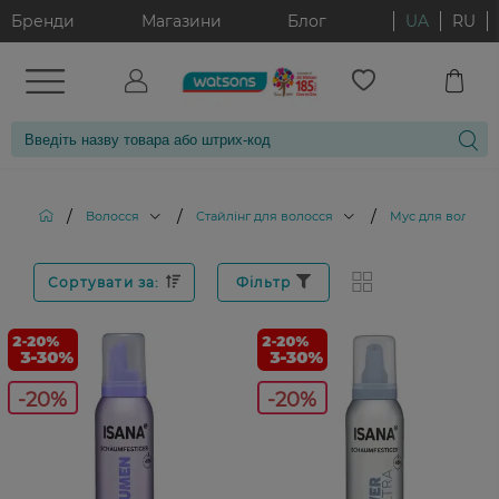
Бренди
Магазини
Блог
UA
RU
/
/
/
Волосся
Стайлінг для волосся
Мус для волосся
Сортувати за:
Фільтр
-20%
-20%