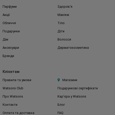
Парфуми
Здоров'я
Акції
Макіяж
Обличчя
Тіло
Подарунки
Діти
Дім
Волосся
Аксесуари
Дерматокосметика
Бренди
Клієнтам
Правила та умови
Магазини
Watsons Club
Подарункові сертифікати
Про Watsons
Кар'єра у Watsons
Контакти
Блог
Оплата та доставка
FAQ