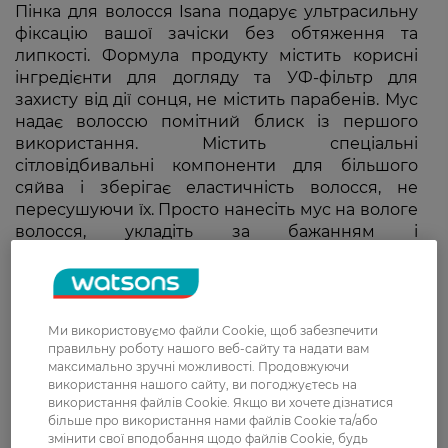
Пінка для волосся Isana подарує ультрасильну
фіксацію вашої зачіски без обтяження та
липкості. Формула продукту містить корисні
інгредієнти для догляду та УФ-фільтр для
захисту від дії сонця, не містить парабенів. Мус
надає волоссю помітний блиск із першого
використання. Містить спеціальні
сітловідбивальні компоненти для більшого
сяйва і зберігає еластичність волосся, не
пересушуючи їх. Просто нанесіть мус на вологе
волосся, укладіть за бажанням і
насолоджуйтесь гладкими, пишними та
блискучими кучерями до 48 годин.
Ми використовуємо файли Cookie, щоб забезпечити
правильну роботу нашого веб-сайту та надати вам
максимально зручні можливості. Продовжуючи
використання нашого сайту, ви погоджуєтесь на
використання файлів Cookie. Якщо ви хочете дізнатися
більше про використання нами файлів Cookie та/або
змінити свої вподобання щодо файлів Cookie, будь