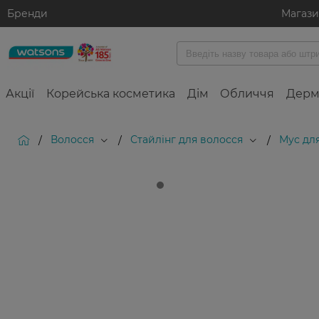
Бренди
Магаз
Акції
Корейська косметика
Дім
Обличчя
Дерм
Волосся
Стайлінг для волосся
Мус дл
/
/
/