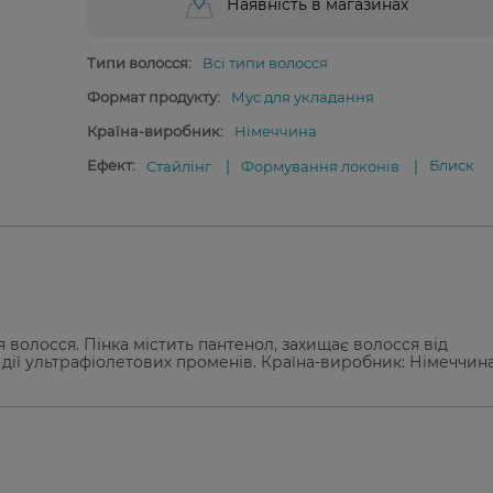
Наявність в магазинах
Типи волосся:
Всі типи волосся
Формат продукту:
Мус для укладання
Країна-виробник:
Німеччина
Ефект:
Блиск
Стайлінг
Формування локонів
 волосся. Пінка містить пантенол, захищає волосся від
 дії ультрафіолетових променів. Країна-виробник: Німеччин