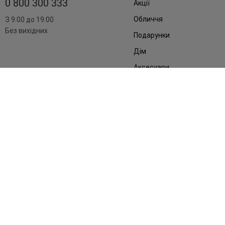
0 800 300 333
Акції
Обличчя
З 9:00 до 19:00
Без вихідних
Подарунки
Дім
Аксесуари
Бренди