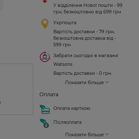
У відділення Нової пошти - 99
грн, безкоштовно від 699 грн
Укрпошта
Вартість доставки - 79 грн,
безкоштовна доставка від -
599 грн
Забрати сьогодні в магазині
Watsons
Вартість доставки - 0 грн
Вартість доставки - 99 грн, безкоштовна доставка від - 699 грн
Доставка кур'єром нової пошти
Вартість доставки - 150 грн (до парадного)
Показати більше
Оплата
а
Оплата карткою
Післяоплата
Показати більше