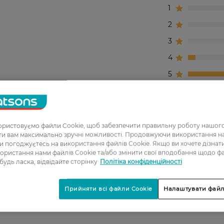
1
2
3
4
5
не волосся довго зберігає форму. Запах приємний, не 
ристовуємо файли Cookie, щоб забезпечити правильну роботу нашого
ати вам максимально зручні можливості. Продовжуючи використання 
ви погоджуєтесь на використання файлів Cookie. Якщо ви хочете дізнат
зручно брати в поїздку.
ористання нами файлів Cookie та/або змінити свої вподобання щодо ф
 будь ласка, відвідайте сторінку
Політіка конфіденційності
кая цена
Прийняти всі файли Cookie
Налаштувати файл