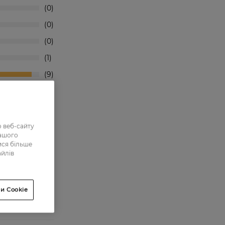
0
0
0
1
9
різкий.
 веб-сайту
нашого
ися більше
айлів
и Cookie