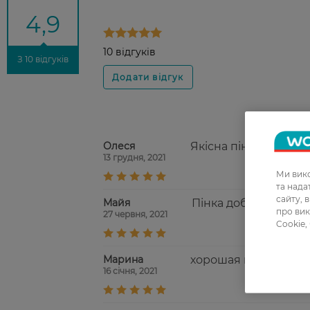
4,9
10 відгуків
З 10 відгуків
Олеся
Якісна пінка, укладе
13 грудня, 2021
Ми вико
та над
сайту, 
Майя
Пінка добре фіксує, 
про вик
27 червня, 2021
Cookie,
Марина
хорошая пенка, низ
16 січня, 2021