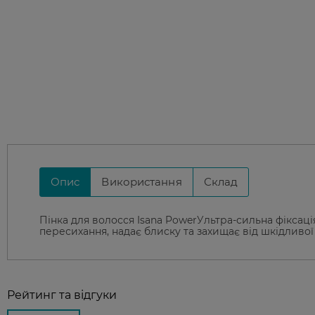
Опис
Використання
Склад
Пінка для волосся Isana PowerУльтра-сильна фіксація
пересихання, надає блиску та захищає від шкідливої
Рейтинг та відгуки