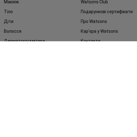
Макіяж
Watsons Club
Тіло
Подарункові сертифікати
Діти
Про Watsons
Волосся
Кар'єра у Watsons
Дерматокосметика
Контакти
Блог
Оплата та доставка
FAQ
Політика конфіденційності
Публічна оферта
ЗМІ про нас
Повернення замовлення