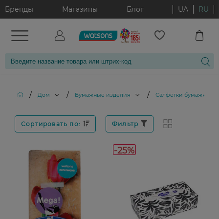
Бренды
Магазины
Блог
UA
RU
/
/
/
Дом
Бумажные изделия
Салфетки бумажные
Сортировать по:
Фильтр
-25%