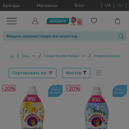
Бренды
Магазины
Блог
UA
RU
/
/
/
Дом
Средства для стирки
Кондиционеры и опо
Сортировать по:
Фильтр
-20%
-20%
Тільки
Тільки
онлайн
онлайн