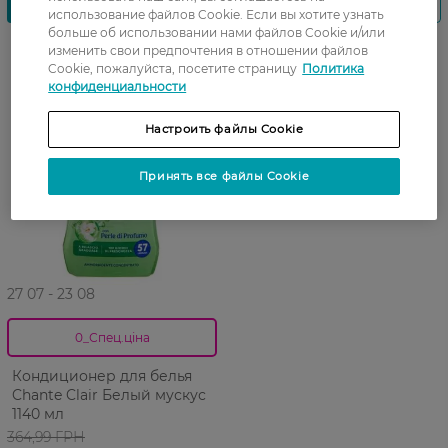
использование файлов Cookie. Если вы хотите узнать
больше об использовании нами файлов Cookie и/или
изменить свои предпочтения в отношении файлов
Новинка
Cookie, пожалуйста, посетите страницу
Политика
конфиденциальности
Настроить файлы Cookie
Принять все файлы Cookie
27 07 - 23 08
0_Спец.ціна
Кондиционер для белья
Chante Clair Белый мускус
1140 мл
364,99 ГРН