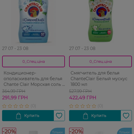
27 07 - 23 08
27 07 - 23 08
0_Спец.ціна
0_Спец.ціна
Кондиционер-
Смягчитель для белья
ополаскиватель для белья
ChanteClair Белый мускус
Chante Clair Морская соль и
1800 мл
цветок лотоса 1140 мл
364,99 ГРН
527,99 ГРН
291,99 ГРН
422,49 ГРН
-20%
-20%
Тільки
Тільки