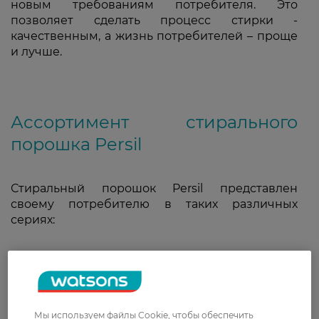
новым требованиям потребителя. Это
позволяет сделать процесс стирки -
качественным, а жизнь потребителей – проще
и лучше.
Ассортимент стирального
порошка Persil
Стиральный порошок Persil представлен
своему потребителю в таких различных
сериях:
для стирки белого белья - СоV свежесть от
Vernel, порошок Persil Лаванда, Весенняя
Свежесть (благодаря уникальной комбинации
ингредиентов, порошки этих серий
Мы используем файлы Cookie, чтобы обеспечить