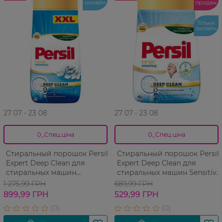
онлайн
продаж
Тільки
онлайн
27 07 - 23 08
27 07 - 23 08
0_Спец.ціна
0_Спец.ціна
Стиральный порошок Persil
Стиральный порошок Persil
Expert Deep Clean для
Expert Deep Clean для
стиральных машин
стиральных машин Sensitive
Свежесть от Silan 54 цикла
27 циклов 4.05 кг
1 275,99 ГРН
689,99 ГРН
8.1 кг
899,99 ГРН
529,99 ГРН