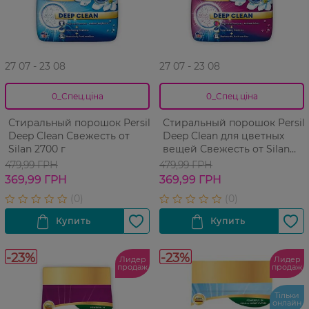
27 07 - 23 08
27 07 - 23 08
0_Спец.ціна
0_Спец.ціна
Стиральный порошок Persil
Стиральный порошок Persil
Deep Clean Свежесть от
Deep Clean для цветных
Silan 2700 г
вещей Свежесть от Silan
2700 г
479,99 ГРН
479,99 ГРН
369,99 ГРН
369,99 ГРН
-23%
-23%
Лидер
Лидер
продаж
продаж
Тільки
онлайн