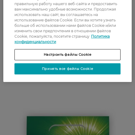
качественно и бережно удаляют сложно
правильную работу нашего веб-сайта и предоставить
выводимые пятна, обеспечивают
вам максимально удобные возможности. Продолжая
использовать наш сайт, вы соглашаетесь на
белоснежную чистоту после многих циклов
использование файлов Cookie. Если вы хотите узнать
стирок, гарантирует длительную свежесть
больше об использовании нами файлов Cookie и/или
белья);
изменить свои предпочтения в отношении файлов
для яркости и цвета белья - порошок Persil
Cookie, пожалуйста, посетите страницу
Политика
конфиденциальности
Color, СоV (средство этих серий качественно и
бережно удаляет сложные пятна, гарантирует
Настроить файлы Cookie
сохранность яркости цвета тканей в
сочетании с длительной свежестью белья);
Принять все файлы Cookie