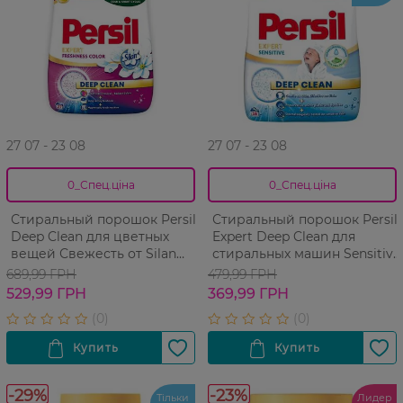
27 07 - 23 08
27 07 - 23 08
0_Спец.ціна
0_Спец.ціна
Стиральный порошок Persil
Стиральный порошок Persil
Deep Clean для цветных
Expert Deep Clean для
вещей Свежесть от Silan
стиральных машин Sensitive
4050 г
18 циклов 2,7 кг
689,99 ГРН
479,99 ГРН
529,99 ГРН
369,99 ГРН
-29%
-23%
Тільки
Лидер