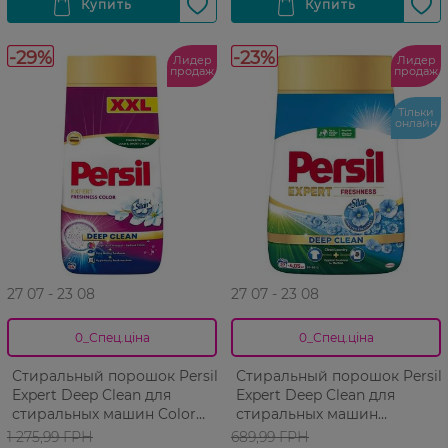
-29%
-23%
Лидер
Лидер
продаж
продаж
Тільки
онлайн
27 07 - 23 08
27 07 - 23 08
0_Спец.ціна
0_Спец.ціна
Стиральный порошок Persil
Стиральный порошок Persil
Expert Deep Clean для
Expert Deep Clean для
стиральных машин Color
стиральных машин
«Свежесть» от Silan 54
Свежесть от Silan 27 циклов
1 275,99 ГРН
689,99 ГРН