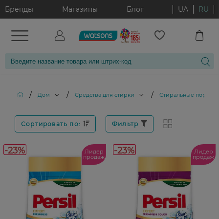
Бренды
Магазины
Блог
UA
RU
/
/
/
Дом
Средства для стирки
Стиральные порошк
Сортировать по:
Фильтр
-23%
-23%
Лидер
Лидер
продаж
продаж