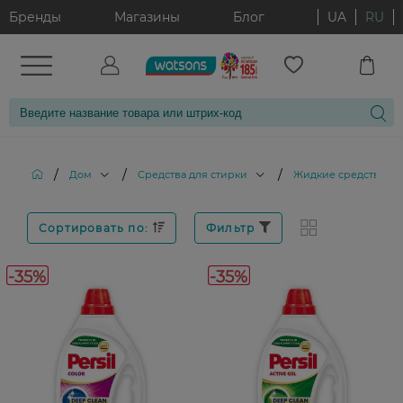
Бренды
Магазины
Блог
UA
RU
/
/
/
Дом
Средства для стирки
Жидкие средства дл
Сортировать по:
Фильтр
-35%
-35%