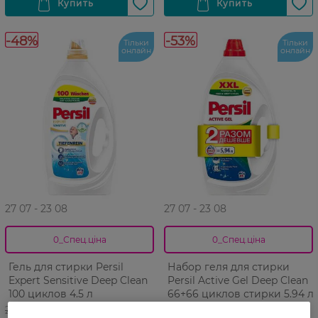
-48%
-53%
Тільки
Тільки
онлайн
онлайн
27 07 - 23 08
27 07 - 23 08
0_Спец.ціна
0_Спец.ціна
Гель для стирки Persil
Набор геля для стирки
Expert Sensitive Deep Clean
Persil Active Gel Deep Clean
100 циклов 4.5 л
66+66 циклов стирки 5.94 л
2 112,99 ГРН
2 750,99 ГРН