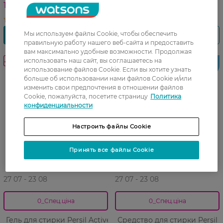
1 099,99 ГРН
1 299,99 ГРН
Мы используем файлы Cookie, чтобы обеспечить
правильную работу нашего веб-сайта и предоставить
вам максимально удобные возможности. Продолжая
-43%
-45%
использовать наш сайт, вы соглашаетесь на
Тільки
Тільки
онлайн
онлайн
использование файлов Cookie. Если вы хотите узнать
больше об использовании нами файлов Cookie и/или
изменить свои предпочтения в отношении файлов
Cookie, пожалуйста, посетите страницу
Политика
конфиденциальности
Настроить файлы Cookie
Принять все файлы Cookie
27 07 - 23 08
27 07 - 23 08
0_Спец.ціна
0_Спец.ціна
Гель для стирки Persil Active
Средство для стирки Persil