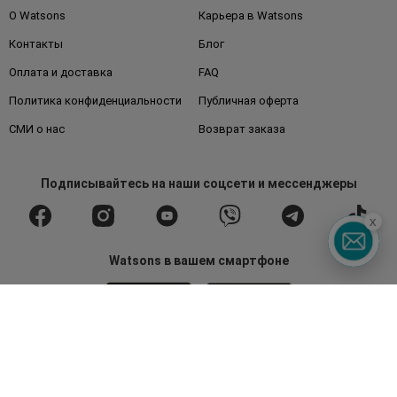
О Watsons
Карьера в Watsons
Контакты
Блог
Оплата и доставка
FAQ
Политика конфиденциальности
Публичная оферта
СМИ о нас
Возврат заказа
Подписывайтесь
на наши соцсети
и мессенджеры
x
Watsons в вашем смартфоне
Горячая линия