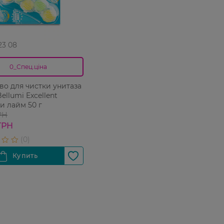
 23 08
0_Спец.ціна
во для чистки унитаза
Bellumi Excellent
и лайм 50 г
РН
ГРН