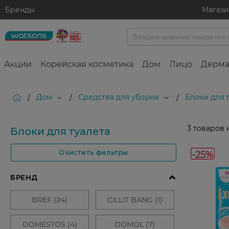
Бренды
Магаз
Акции
Корейская косметика
Дом
Лицо
Дерма
Дом
Средства для уборки
Блоки для 
/
/
/
3
товаров 
Блоки для туалета
-25%
Очистить фильтры