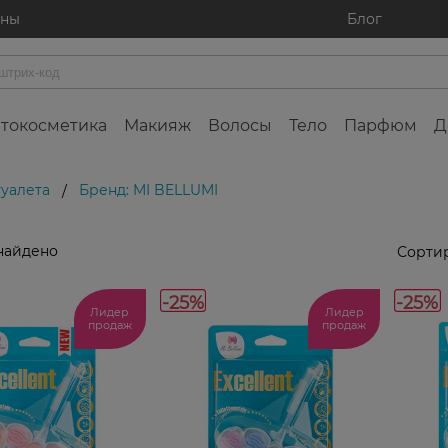
ины
Блог
токосметика
Макияж
Волосы
Тело
Парфюм
Д
туалета
Бренд: MI BELLUMI
/
найдено
Сортир
-25%
-25%
Лидер
Лидер
продаж
продаж