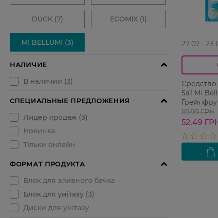
27 07 - 23 
Средство 
5в1 Mi Bel
Грейпфрут
69,99 ГРН
52,49 ГР