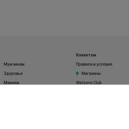
Клиентам
Мужчинам
Правила и условия
Здоровье
Магазины
Макияж
Watsons Club
Тело
Подарочные сертификаты
Детям
О Watsons
Волосы
Карьера в Watsons
Дерматокосметика
Контакты
Блог