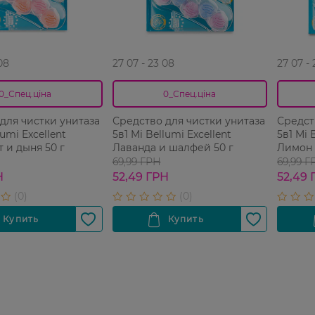
08
27 07 - 23 08
27 07 -
0_Спец.ціна
0_Спец.ціна
для чистки унитаза
Средство для чистки унитаза
Средст
lumi Excellent
5в1 Mi Bellumi Excellent
5в1 Mi 
 и дыня 50 г
Лаванда и шалфей 50 г
Лимон 
69,99 ГРН
69,99 Г
Н
52,49 ГРН
52,49 