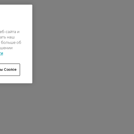
еб-сайта и
ать наш
ь больше об
ошении
ти
ы Cookie