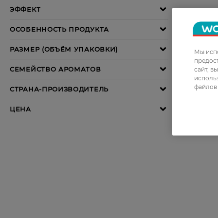
Мы испо
предос
сайт, в
использ
файлов 