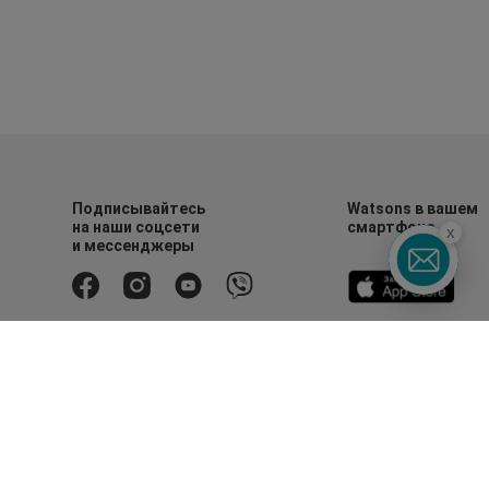
Подписывайтесь
Watsons в вашем
на наши соцсети
смартфоне
x
и мессенджеры