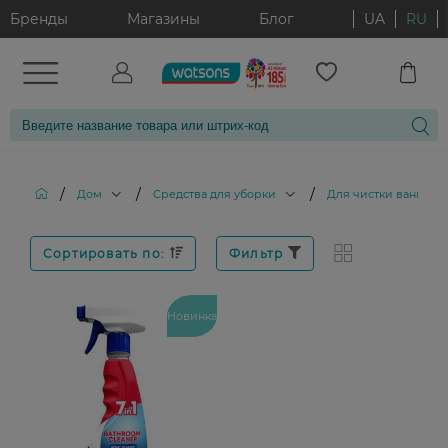
Бренды
Магазины
Блог
UA
RU
/
/
/
Дом
Средства для уборки
Для чистки ванной
Сортировать по:
Фильтр
Новинка