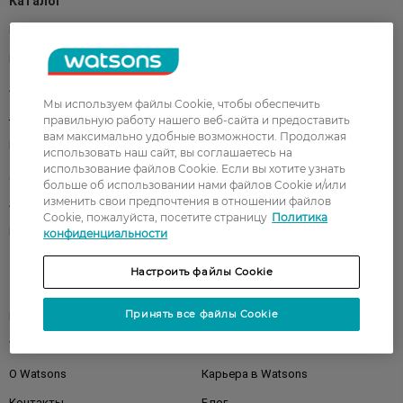
Каталог
Корейская косметика
Мужчинам
Парфюмерия
Здоровье
Акции
Макияж
Мы используем файлы Cookie, чтобы обеспечить
Лицо
Тело
правильную работу нашего веб-сайта и предоставить
вам максимально удобные возможности. Продолжая
Подарки
Детям
использовать наш сайт, вы соглашаетесь на
использование файлов Cookie. Если вы хотите узнать
Дом
Волосы
больше об использовании нами файлов Cookie и/или
изменить свои предпочтения в отношении файлов
Аксессуары
Дерматокосметика
Cookie, пожалуйста, посетите страницу
Политика
Бренды
конфиденциальности
Настроить файлы Cookie
Клиентам
Принять все файлы Cookie
Правила и условия
Магазины
Watsons Club
Подарочные сертификаты
О Watsons
Карьера в Watsons
Контакты
Блог