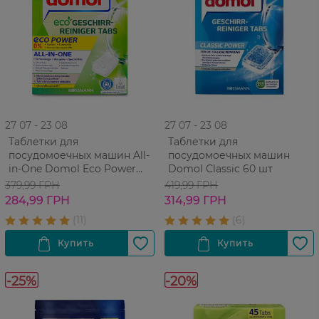
27 07 - 23 08
27 07 - 23 08
Таблетки для
Таблетки для
посудомоечных машин All-
посудомоечных машин
in-One Domol Eco Power
Domol Classic 60 шт
30х19.25 г
379,99 ГРН
419,99 ГРН
284,99 ГРН
314,99 ГРН
-25%
-20%