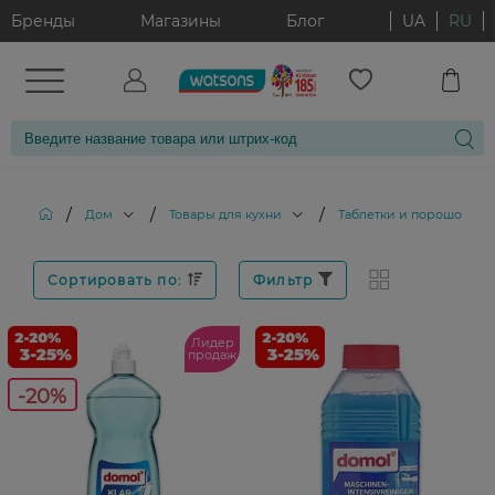
Бренды
Магазины
Блог
UA
RU
/
/
/
Дом
Товары для кухни
Таблетки и порошок дл
Сортировать по:
Фильтр
Лидер
продаж
-20%