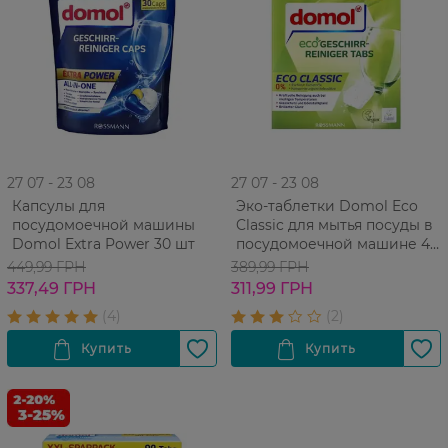
27 07 - 23 08
27 07 - 23 08
Капсулы для
Эко-таблетки Domol Eco
посудомоечной машины
Classic для мытья посуды в
Domol Extra Power 30 шт
посудомоечной машине 45
шт
449,99 ГРН
389,99 ГРН
337,49 ГРН
311,99 ГРН