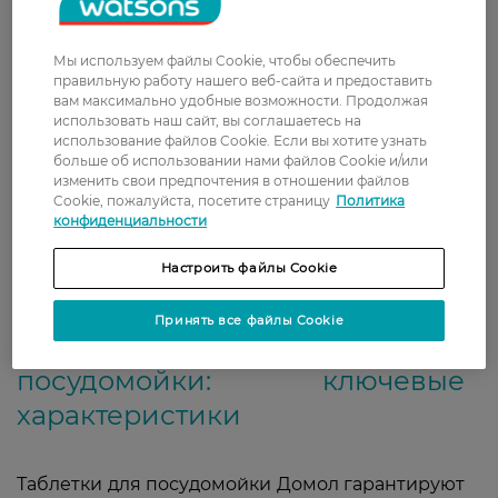
известкового налета. Ее следует использовать
для интенсивной очистки и увеличения срока
Мы используем файлы Cookie, чтобы обеспечить
службы вашей посудомоечной машины.
правильную работу нашего веб-сайта и предоставить
Средство необходимо применять
вам максимально удобные возможности. Продолжая
непосредственно в машине и без
использовать наш сайт, вы соглашаетесь на
дополнительного цикла полоскания. Оно
использование файлов Cookie. Если вы хотите узнать
удаляет известковый налет, жир и грязь даже в
больше об использовании нами файлов Cookie и/или
изменить свои предпочтения в отношении файлов
труднодоступных, функционально важных
Cookie, пожалуйста, посетите страницу
Политика
местах, таких как разбрызгиватели, водяные
конфиденциальности
насосы, трубопроводы и фильтры.
Настроить файлы Cookie
Принять все файлы Cookie
Domol таблетки для
посудомойки: ключевые
характеристики
Таблетки для посудомойки Домол гарантируют