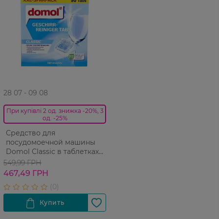
28 07 - 09 08
При купівлі 2 од. знижка -20%, 3
од. -25%
Средство для
посудомоечной машины
Domol Classic в таблетках
90 шт
549,99 ГРН
467,49 ГРН