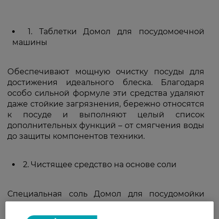
1. Таблетки Домол для посудомоечной
машины
Обеспечивают мощную очистку посуды для
достижения идеального блеска. Благодаря
особо сильной формуле эти средства удаляют
даже стойкие загрязнения, бережно относятся
к посуде и выполняют целый список
дополнительных функций – от смягчения воды
до защиты компонентов техники.
2. Чистящее средство на основе соли
Специальная соль Домол для посудомойки
смягчает воду при каждом цикле полоскания и
таким образом защищает от образования