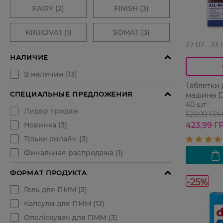
27 07 - 23 
Таблетки
машины D
40 шт
529,99 ГР
423,99 Г
-25%