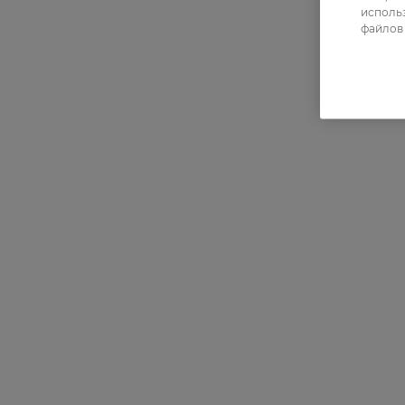
использ
файлов 