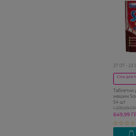
27 07 - 23 
Сіль для 
Таблетки
машин Som
54 шт
1 299,99 Г
649,99 Г