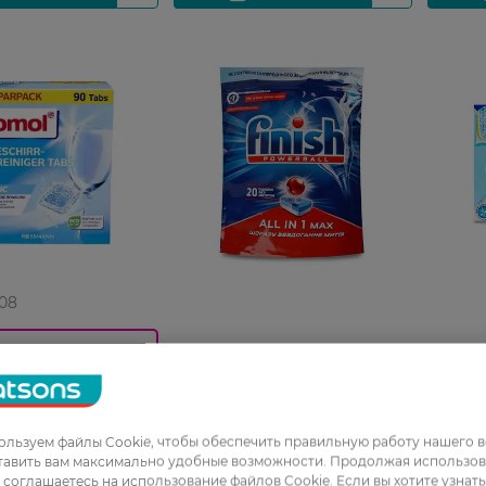
 08
Таблетки для посудомоечной
Таблет
%, 3-25%_АКЦІЯ_W
машины Finish Powerball All
машин K
 для
in 1 Max без фосфатных 20 шт
40 шт
ечной машины
ssic в таблетках 90
льзуем файлы Cookie, чтобы обеспечить правильную работу нашего в
232,99 ГРН
199,99
Н
тавить вам максимально удобные возможности. Продолжая использов
РН
ы соглашаетесь на использование файлов Cookie. Если вы хотите узнат