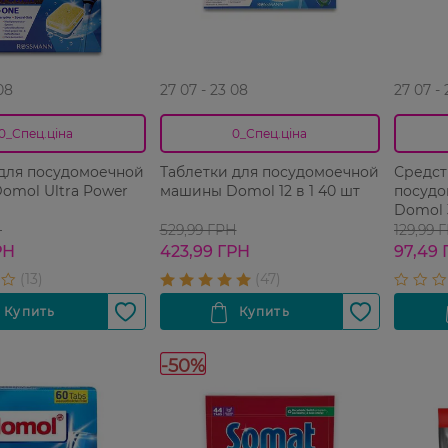
08
27 07 - 23 08
27 07 -
0_Спец.ціна
0_Спец.ціна
 для посудомоечной
Таблетки для посудомоечной
Средст
omol Ultra Power
машины Domol 12 в 1 40 шт
посудо
Domol 
Н
529,99 ГРН
129,99 
РН
423,99 ГРН
97,49 
-50%