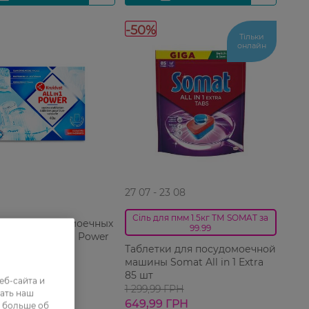
-50%
Тільки
онлайн
27 07 - 23 08
Сіль для пмм 1.5кг ТМ SOMAT за
ки для посудомоечных
99.99
ruidvat All in 1 Power
Таблетки для посудомоечной
машины Somat All in 1 Extra
85 шт
еб-сайта и
 ГРН
1 299,99 ГРН
ать наш
649,99 ГРН
ь больше об