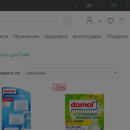
UA
RU
ети
Мужчинам
Здоровье
Аксессуары
Подарки
летки для ПММ
овать по:
Наличию
-25%