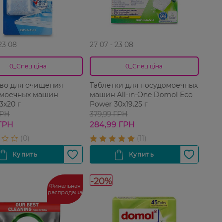
 23 08
27 07 - 23 08
0_Спец.ціна
0_Спец.ціна
во для очищения
Таблетки для посудомоечных
моечных машин
машин All-in-One Domol Eco
3х20 г
Power 30х19.25 г
ГРН
379,99 ГРН
ГРН
284,99 ГРН
-20%
Финальная
распродажа