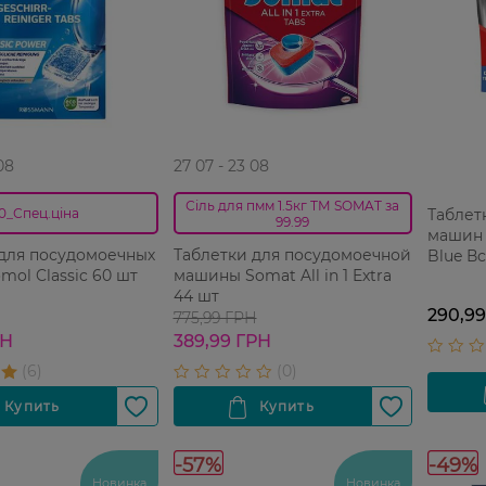
08
27 07 - 23 08
Сіль для пмм 1.5кг ТМ SOMAT за
Таблет
0_Спец.ціна
99.99
машин 
 для посудомоечных
Таблетки для посудомоечной
Blue Вс
ol Classic 60 шт
машины Somat All in 1 Extra
44 шт
290,9
775,99 ГРН
РН
389,99 ГРН
-57%
-49%
Новинка
Новинка