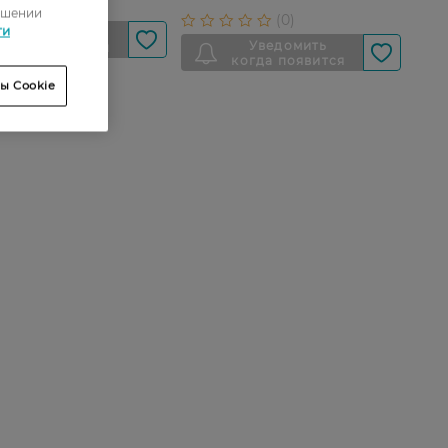
ошении
ти
ы Cookie