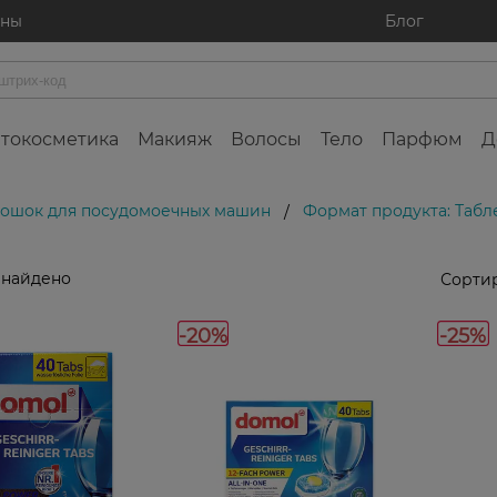
ины
Блог
токосметика
Макияж
Волосы
Тело
Парфюм
Д
рошок для посудомоечных машин
Формат продукта: Таб
/
 найдено
Сортир
-20%
-25%