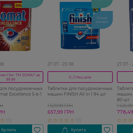
Тільки
онлайн
08
27 07 - 23 08
27 07 -
пмм 1.5кг ТМ SOMAT за
0_Спец.ціна
99.99
 для посудомоечных
Таблетки для посудомоечных
Таблет
at Excellence 5-в-1
машин FINISH All in 1 94 шт
машин F
80 шт
РН
1 529,99 ГРН
1 525,9
РН
657,99 ГРН
778,4