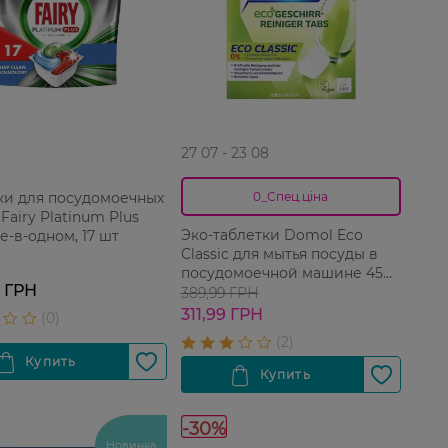
27 07 - 23 08
ки для посудомоечных
0_Спец.ціна
Fairy Platinum Plus
Эко-таблетки Domol Eco
е-в-одном, 17 шт
Classic для мытья посуды в
посудомоечной машине 45
9 ГРН
шт
389,99 ГРН
311,99 ГРН
-30%
Новинка