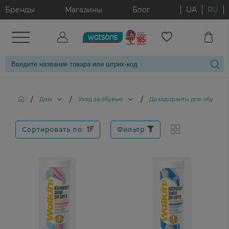
Бренды
Магазины
Блог
UA
RU
/
/
/
Дом
Уход за обувью
Дезодоранты для обуви
Сортировать по:
Фильтр