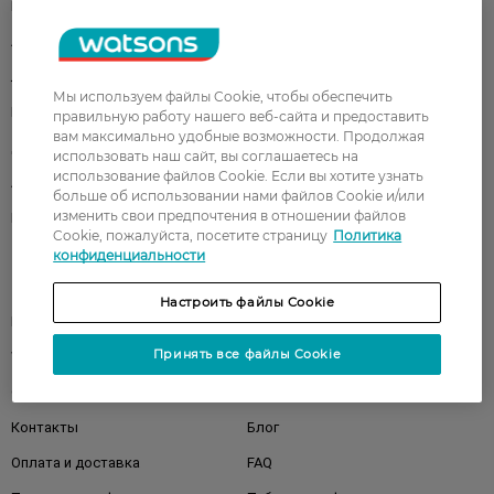
Парфюмерия
Здоровье
Акции
Макияж
Лицо
Тело
Мы используем файлы Cookie, чтобы обеспечить
Подарки
Детям
правильную работу нашего веб-сайта и предоставить
вам максимально удобные возможности. Продолжая
Дом
Волосы
использовать наш сайт, вы соглашаетесь на
использование файлов Cookie. Если вы хотите узнать
Аксессуары
Дерматокосметика
больше об использовании нами файлов Cookie и/или
изменить свои предпочтения в отношении файлов
Бренды
Cookie, пожалуйста, посетите страницу
Политика
конфиденциальности
Клиентам
Настроить файлы Cookie
Правила и условия
Магазины
Принять все файлы Cookie
Watsons Club
Подарочные сертификаты
О Watsons
Карьера в Watsons
Контакты
Блог
Оплата и доставка
FAQ