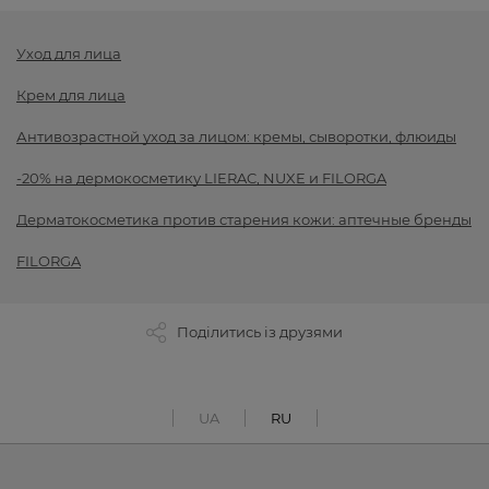
Уход для лица
Крем для лица
Антивозрастной уход за лицом: кремы, сыворотки, флюиды
-20% на дермокосметику LIERAC, NUXE и FILORGA
Дерматокосметика против старения кожи: аптечные бренды
FILORGA
Поділитись із друзями
UA
RU