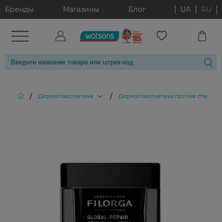
Бренды
Магазины
Блог
UA
RU
/
/
Дерматокосметика
Дерматокосметика против старени