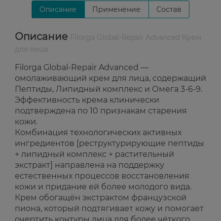
Описание
Применение
Состав
Описание
Filorga Global-Repair Advanced Крем
для лица
Filorga Global-Repair Advanced —
омолаживающий крем для лица, содержащий
Пептиды, Липидный комплекс и Омега 3-6-9.
Эффективность крема клинически
подтверждена по 10 признакам старения
кожи.
Комбинация технологических активных
ингредиентов [реструктурирующие пептиды
+ липидный комплекс + растительный
экстракт] направлена на поддержку
естественных процессов восстановления
кожи и придание ей более молодого вида.
Крем обогащён экстрактом французской
пиона, который подтягивает кожу и помогает
очертить контуры лица для более чёткого