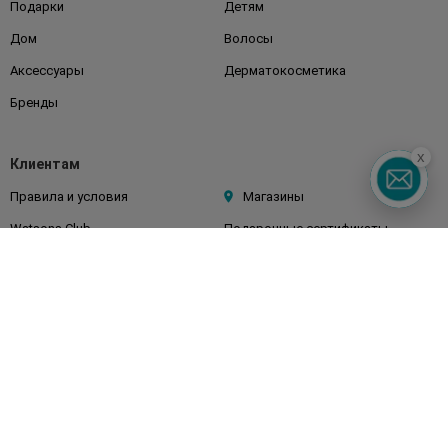
Подарки
Детям
Дом
Волосы
Аксессуары
Дерматокосметика
Бренды
x
Клиентам
Правила и условия
Магазины
Watsons Club
Подарочные сертификаты
О Watsons
Карьера в Watsons
Контакты
Блог
Оплата и доставка
FAQ
Политика конфиденциальности
Публичная оферта
СМИ о нас
Возврат заказа