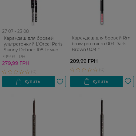
27 07 - 23 08
Карандаш для бровей Rm
Карандаш для бровей
brow pro micro 003 Dark
ультратонкий L'Oreal Paris
Brown 0.09 г
Skinny Definer 108 Темно-
коричневый 1 шт
399,99 ГРН
209,99 ГРН
279,99 ГРН