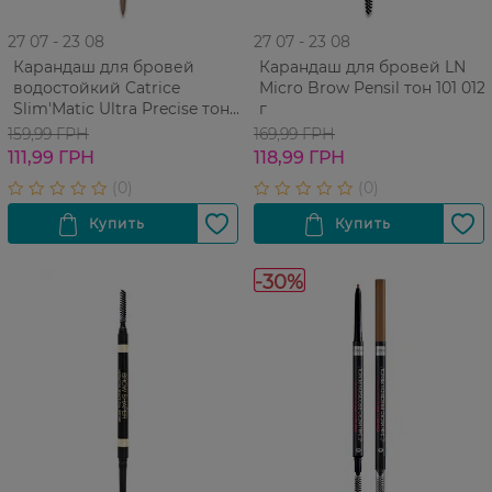
27 07 - 23 08
27 07 - 23 08
Карандаш для бровей
Карандаш для бровей LN
водостойкий Catrice
Micro Brow Pensil тон 101 012
Slim'Matic Ultra Precise тон
г
015 Ash Blonde 1 шт
159,99 ГРН
169,99 ГРН
111,99 ГРН
118,99 ГРН
-30%