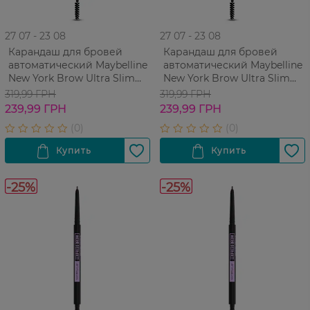
27 07 - 23 08
27 07 - 23 08
Карандаш для бровей
Карандаш для бровей
автоматический Maybelline
автоматический Maybelline
New York Brow Ultra Slim
New York Brow Ultra Slim
Deep Brown 1 шт
Medium Brown 1 шт
319,99 ГРН
319,99 ГРН
239,99 ГРН
239,99 ГРН
-25%
-25%