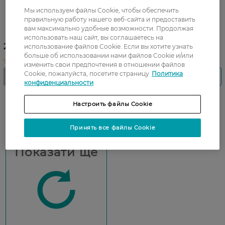
Мы используем файлы Cookie, чтобы обеспечить
Карандаш для бровей
Карандаш для бровей
правильную работу нашего веб-сайта и предоставить
автоматический Max Factor
автоматический Maybelline
вам максимально удобные возможности. Продолжая
Brow Shaper 30 Deep Brown
New York Brow Ultra Slim
использовать наш сайт, вы соглашаетесь на
1 шт
Black 1 шт
272,99 ГРН
использование файлов Cookie. Если вы хотите узнать
больше об использовании нами файлов Cookie и/или
изменить свои предпочтения в отношении файлов
Cookie, пожалуйста, посетите страницу
Политика
конфиденциальности
Настроить файлы Cookie
Принять все файлы Cookie
Показати ще