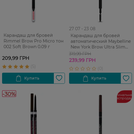
27 07 - 23 08
Карандаш для бровей
Карандаш для бровей
Rimmel Brow Pro Micro тон
автоматический Maybelline
002 Soft Brown 0.09 г
New York Brow Ultra Slim
Black Brown 1 шт
319,99 ГРН
209,99 ГРН
239,99 ГРН
-30%
Финальная
распродаж