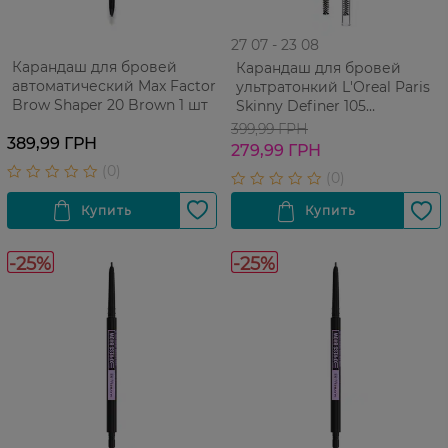
27 07 - 23 08
Карандаш для бровей
Карандаш для бровей
автоматический Max Factor
ультратонкий L'Oreal Paris
Brow Shaper 20 Brown 1 шт
Skinny Definer 105
Коричневый 1 шт
399,99 ГРН
389,99 ГРН
279,99 ГРН
-25%
-25%