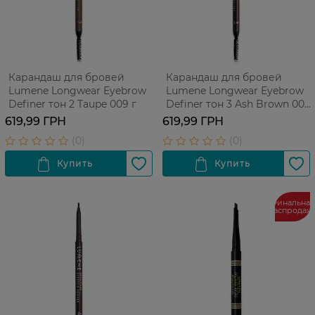
Карандаш для бровей
Карандаш для бровей
Lumene Longwear Eyebrow
Lumene Longwear Eyebrow
Definer тон 2 Taupe 009 г
Definer тон 3 Ash Brown 009
г
619,99 ГРН
619,99 ГРН
Финальная
распродаж