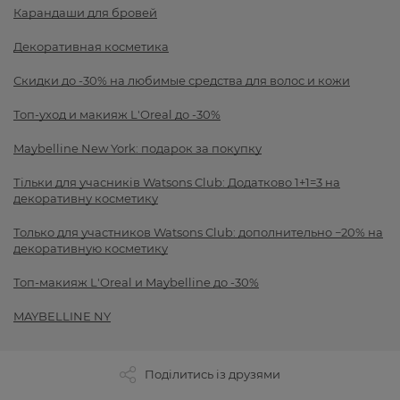
Карандаши для бровей
Декоративная косметика
Скидки до -30% на любимые средства для волос и кожи
Топ-уход и макияж L'Oreal до -30%
Maybelline New York: подарок за покупку
Тільки для учасників Watsons Club: Додатково 1+1=3 на
декоративну косметику
Только для участников Watsons Club: дополнительно −20% на
декоративную косметику
Топ-макияж L'Oreal и Maybelline до -30%
MAYBELLINE NY
Поділитись із друзями