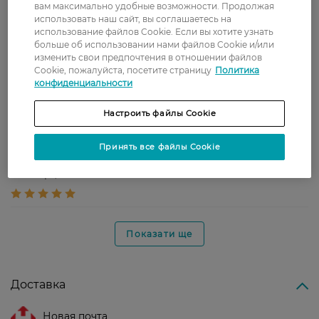
вам максимально удобные возможности. Продолжая
использовать наш сайт, вы соглашаетесь на
использование файлов Cookie. Если вы хотите узнать
больше об использовании нами файлов Cookie и/или
Anna
хорошо держится, удобный стик
изменить свои предпочтения в отношении файлов
27 января, 2020
ручка
Cookie, пожалуйста, посетите страницу
Политика
конфиденциальности
Anna
Подводка стойкая
Настроить файлы Cookie
24 января, 2020
Принять все файлы Cookie
Anna
Нормально красит
20 января, 2020
Показати ще
Доставка
Новая почта