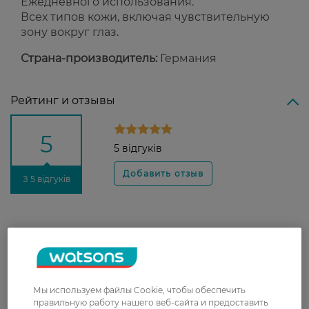
Ежедневного использования.
Всех типов кожи, включая чувствительную
зону вокруг глаз.
Страна-производитель:
Германия
Рейтинг и отзывы
5
5 відгуків
З 5 відгуків
Людмила
Гарна підводка, прекрасно
18 марта, 2024
наноситься і добре тримається
Мы используем файлы Cookie, чтобы обеспечить
Уляна
добре наноситься, стійка
правильную работу нашего веб-сайта и предоставить
22 марта, 2020