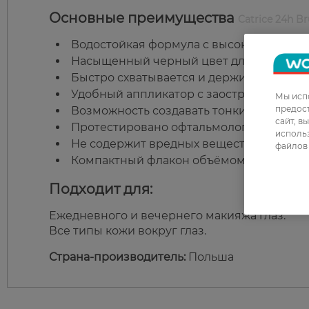
Основные преимущества
Catrice 24h Br
Водостойкая формула с высокой стойкос
Насыщенный черный цвет для интенсив
Быстро схватывается и держится весь де
Удобный аппликатор с заостренным кон
Мы испо
предос
Возможность создавать тонкие и толсты
сайт, в
Протестировано офтальмологами.
использ
Не содержит вредных веществ и аромат
файлов 
Компактный флакон объёмом 3 мл.
Подходит для:
Ежедневного и вечернего макияжа глаз.
Все типы кожи вокруг глаз.
Страна-производитель:
Польша