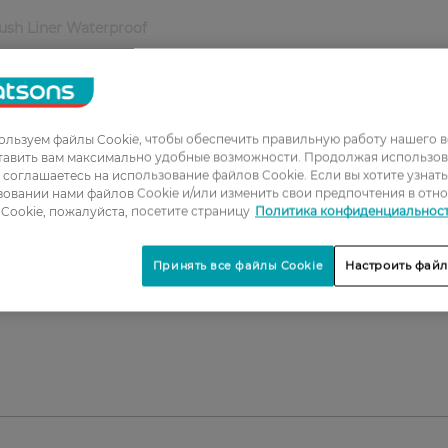
ush Liner Waterproof
тью.
ного эффекта.
нь.
чиком для точности.
льзуем файлы Cookie, чтобы обеспечить правильную работу нашего в
тавить вам максимально удобные возможности. Продолжая использов
е линии.
ы соглашаетесь на использование файлов Cookie. Если вы хотите узнат
овании нами файлов Cookie и/или изменить свои предпочтения в отн
ов.
Cookie, пожалуйста, посетите страницу
Политика конфиденциальнос
Принять все файлы Cookie
Настроить файл