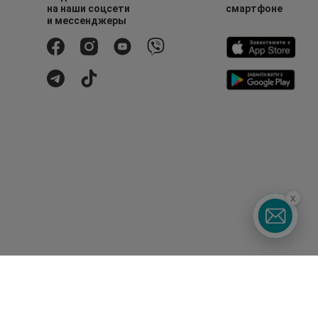
на наши соцсети
смартфоне
и мессенджеры
x