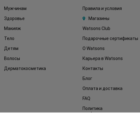
Мужчинам
Правила и условия
Здоровье
Магазины
Макияж
Watsons Club
Тело
Подарочные сертификаты
Детям
О Watsons
Волосы
Карьера в Watsons
Дерматокосметика
Контакты
Блог
Оплата и доставка
FAQ
Политика
конфиденциальности
Публичная оферта
СМИ о нас