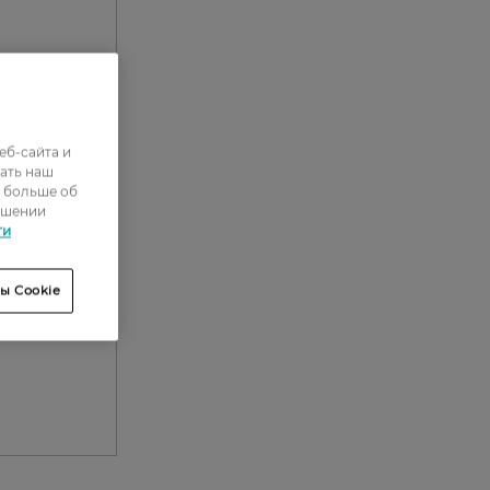
еб-сайта и
ать наш
ь больше об
ошении
ти
ы Cookie