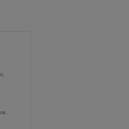
о,
ов.