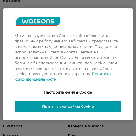
Каталог
Корейская косметика
Мужчинам
Парфюмерия
Здоровье
Акции
Макияж
Мы используем файлы Cookie, чтобы обеспечить
Лицо
Тело
правильную работу нашего веб-сайта и предоставить
вам максимально удобные возможности. Продолжая
Подарки
Детям
использовать наш сайт, вы соглашаетесь на
использование файлов Cookie. Если вы хотите узнать
Дом
Волосы
больше об использовании нами файлов Cookie и/или
изменить свои предпочтения в отношении файлов
Аксессуары
Дерматокосметика
Cookie, пожалуйста, посетите страницу
Политика
Бренды
конфиденциальности
Настроить файлы Cookie
Клиентам
Принять все файлы Cookie
Правила и условия
Магазины
Watsons Club
Подарочные сертификаты
О Watsons
Карьера в Watsons
Контакты
Блог