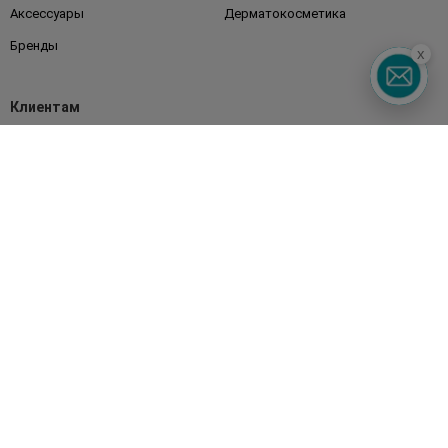
Аксессуары
Дерматокосметика
Бренды
x
Клиентам
Правила и условия
Магазины
Watsons Club
Подарочные сертификаты
О Watsons
Карьера в Watsons
Контакты
Блог
Оплата и доставка
FAQ
Политика конфиденциальности
Публичная оферта
СМИ о нас
Возврат заказа
Подписывайтесь
на наши соцсети
и мессенджеры