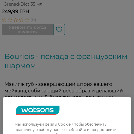
Grenad-Dict 35 мл
249,99 ГРН
Bourjois - помада с французским
шармом
Макияж губ - завершающий штрих вашего
мейкапа, собирающий весь образ и делающий
его целостным. Губная помада - ваш лучший
союзник, который подчеркнет индивидуальность
и передаст настроение. Матовая, атласная или
блестящая - осмельтесь выглядеть по-другому,
играя с оттенками и их финишем. Откройте для
Мы используем файлы Cookie, чтобы обеспечить
себя коллекции помад «Буржуа», карандашей
правильную работу нашего веб-сайта и предоставить