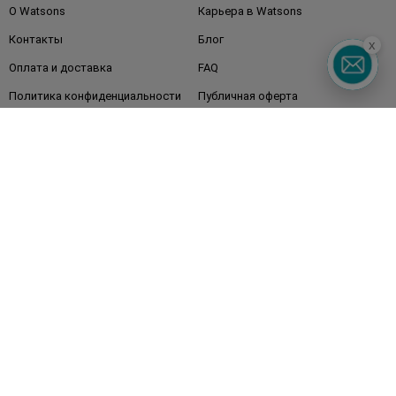
О Watsons
Карьера в Watsons
Контакты
Блог
x
Оплата и доставка
FAQ
Политика конфиденциальности
Публичная оферта
СМИ о нас
Возврат заказа
Подписывайтесь
на наши соцсети
и мессенджеры
Watsons в вашем смартфоне
Горячая линия