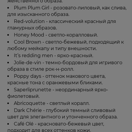
женственного образа.
Plum Plum Girl - розовато-лиловый, как слива,
для изысканного образа.
Red-volution - классический красный для
гламурных образов.
Honey Mood - светло-коралловый.
Cool Brown - светло-бежевый, подходящий к
любому мейкапу и типу внешности.
It’s redding men - ярко-красный.
Jolie-de-vin - темно-бордовый для игривого
образа в стиле рок-н-ролл.
Poppy days - оттенок макового цвета,
красные тона с оранжевыми бликами.
Saperliprunette - неординарный ярко-
фиолетовый.
Abricoquette - светлый коралл.
Dark Chérie - глубокий темный сливовый
цвет для элегантного и утонченного образа.
Café Olé - красновато-бежевый цвет,
подходит для всех оттенков кожи.