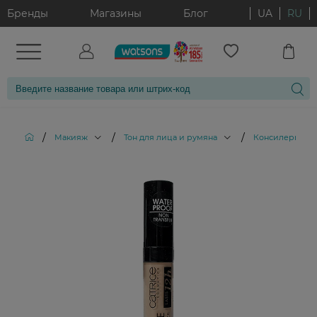
Бренды
Магазины
Блог
UA
RU
/
/
/
/
Макияж
Тон для лица и румяна
Консилеры