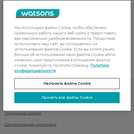
Показать больше
Оплата
Мы используем файлы Cookie, чтобы обеспечить
Оплата картой
правильную работу нашего веб-сайта и предоставить
вам максимально удобные возможности. Продолжая
Послеоплата
использовать наш сайт, вы соглашаетесь на
использование файлов Cookie. Если вы хотите узнать
больше об использовании нами файлов Cookie и/или
Показать больше
изменить свои предпочтения в отношении файлов
Cookie, пожалуйста, посетите страницу
Политика
конфиденциальности
Код товара
1407663
Настроить файлы Cookie
Гарячий сезон у WATSONS
Принять все файлы Cookie
Тон для лица и румяна
Тональные кремы
Декоративная косметика