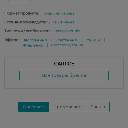
Формат продукта:
Тональний крем
Страна-производитель:
Німеччина
Тип кожи / особенность:
Для усіх типів
Эффект:
Зволоження
Освітлення
Стійкий
Розгладжування
Живлення
CATRICE
Все товары бренда
Описание
Применение
Состав