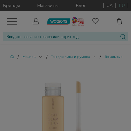
Бренды
Магазины
Блог
UA
RU
/
/
/
Макияж
Тон для лица и румяна
Тональные кре