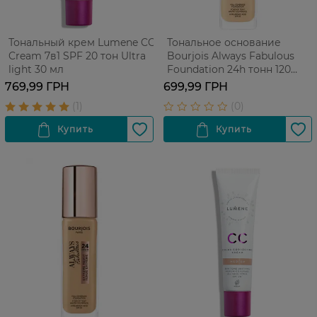
Тональный крем Lumene CC
Тональное основание
Cream 7в1 SPF 20 тон Ultra
Bourjois Always Fabulous
light 30 мл
Foundation 24h тонн 120
Light Ivory 30 мл
769,99 ГРН
699,99 ГРН