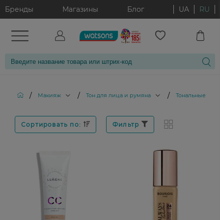
Бренды
Магазины
Блог
UA
RU
/
/
/
Макияж
Тон для лица и румяна
Тональные кре
Сортировать по:
Фильтр