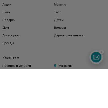
Акции
Макияж
Лицо
Тело
Подарки
Детям
Дом
Волосы
Аксессуары
Дерматокосметика
Бренды
x
Клиентам
Правила и условия
Магазины
Watsons Club
Подарочные сертификаты
О Watsons
Карьера в Watsons
Контакты
Блог
Оплата и доставка
FAQ
Политика конфиденциальности
Публичная оферта