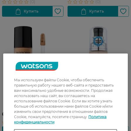
Мы используем файлы Cookie, чтобы обеспечить
правильную работу нашего веб-сайта и предоставить
вам максимально удобные возможности. Продолжая
Тональная основа Deborah
Тональная основа Deborah
использовать наш сайт, вы соглашаетесь на
24Ore Extra Cover SPF20 05
использование файлов Cookie. Если вы хотите узнать
24Ore Nude Perfect
больше об использовании нами файлов Cookie и/или
Amber 30 мл
Foundation SPF 20 0 Fair
изменить свои предпочтения в отношении файлов
Rose 30 мл
645,99 ГРН
645,99 ГРН
Cookie, пожалуйста, посетите страницу
Политика
конфиденциальности