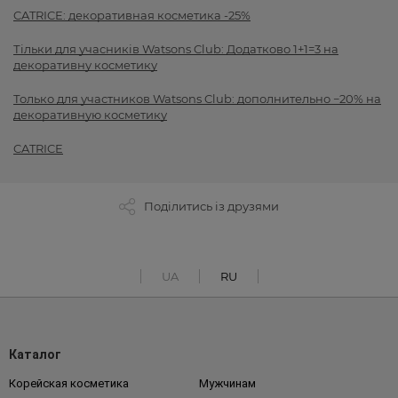
CATRICE: декоративная косметика -25%
Тільки для учасників Watsons Club: Додатково 1+1=3 на
декоративну косметику
Только для участников Watsons Club: дополнительно −20% на
декоративную косметику
CATRICE
Поділитись із друзями
UA
RU
Каталог
Корейская косметика
Мужчинам