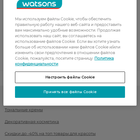
Стоимость доставки – 99 грн, бесплатная доставка от – 699 грн
Показать больше
Мы используем файлы Cookie, чтобы обеспечить
Оплата
правильную работу нашего веб-сайта и предоставить
вам максимально удобные возможности. Продолжая
Оплата картой
использовать наш сайт, вы соглашаетесь на
использование файлов Cookie. Если вы хотите узнать
больше об использовании нами файлов Cookie и/или
Послеоплата
изменить свои предпочтения в отношении файлов
Cookie, пожалуйста, посетите страницу
Политика
Показать больше
конфиденциальности
Настроить файлы Cookie
Код товара
1520860
Принять все файлы Cookie
Тон для лица и румяна
Тональные кремы
Декоративная косметика
Скидки до -40% на топ товары для красоты