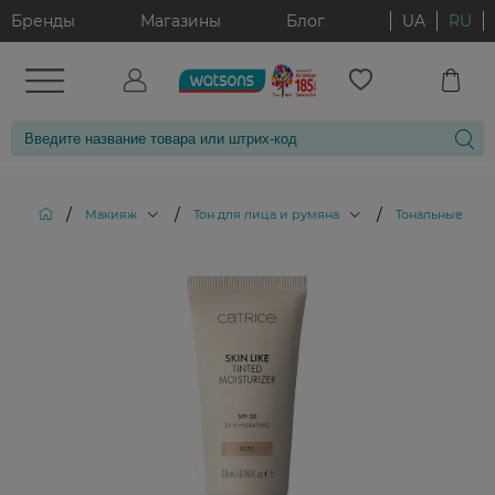
Бренды
Магазины
Блог
UA
RU
/
/
/
Макияж
Тон для лица и румяна
Тональные кре