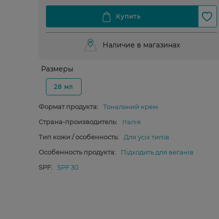
Наличие в магазинах
Размеры
28 мл
Формат продукта:
Тональний крем
Страна-производитель:
Італія
Тип кожи / особенность:
Для усіх типів
Особенность продукта:
Підходить для веганів
SPF:
SPF 30