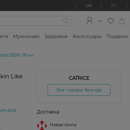
UA
RU
ети
Мужчинам
Здоровье
Аксессуары
Подарки
inted 032W 28 мл
kin Like
CATRICE
Все товары бренда
ым для
Доставка
Новая почта