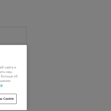
еб-сайта и
ать наш
ь больше об
ошении
0
ти
0
ы Cookie
0
0