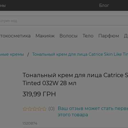
ины
Блог
токосметика
Макияж
Волосы
Тело
Парфюм
Д
ьные кремы
Тональный крем для лица Catrice Skin Like T
/
Тональный крем для лица Catrice S
Tinted 032W 28 мл
319,99 ГРН
0
Ваш отзыв может стать перв
этого товара
1520874