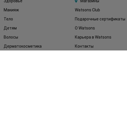
Здоровье
Магазины
Макияж
Watsons Club
Тело
Подарочные сертификаты
Детям
О Watsons
Волосы
Карьера в Watsons
Дерматокосметика
Контакты
Блог
Оплата и доставка
FAQ
Политика
конфиденциальности
Публичная оферта
СМИ о нас
Возврат заказа