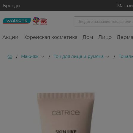
Бренды
Магаз
Акции
Корейская косметика
Дом
Лицо
Дерма
Макияж
Тон для лица и румяна
Тонал
/
/
/