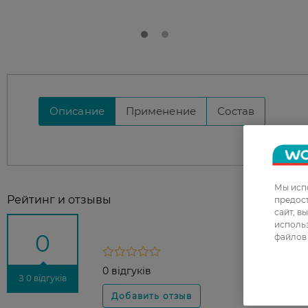
Описание
Применение
Состав
Мы испо
Рейтинг и отзывы
предос
сайт, в
использ
0
файлов 
0 відгуків
З 0 відгуків