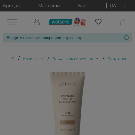
Бренды
Магазины
Блог
UA
RU
/
/
/
Макияж
Тон для лица и румяна
Тональные кре