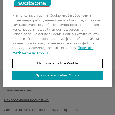
Стоимость доставки – 99 грн, бесплатная доставка от – 699 грн
Показать больше
Мы используем файлы Cookie, чтобы обеспечить
Оплата
правильную работу нашего веб-сайта и предоставить
вам максимально удобные возможности. Продолжая
Оплата картой
использовать наш сайт, вы соглашаетесь на
использование файлов Cookie. Если вы хотите узнать
больше об использовании нами файлов Cookie и/или
Послеоплата
изменить свои предпочтения в отношении файлов
Cookie, пожалуйста, посетите страницу
Политика
Показать больше
конфиденциальности
Настроить файлы Cookie
Код товара
1520881
Принять все файлы Cookie
Тон для лица и румяна
Тональные кремы
Декоративная косметика
Скидки до -40% на топ товары для красоты