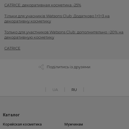
CATRICE: декоративная косметика -25%
Тільки для учасників Watsons Club: Додатково 1+1=3 на
декоративну косметику
Только для участников Watsons Club: дополнительно −20% на
декоративную косметику
CATRICE
Поділитись із друзями
UA
RU
Каталог
Корейская косметика
Мужчинам