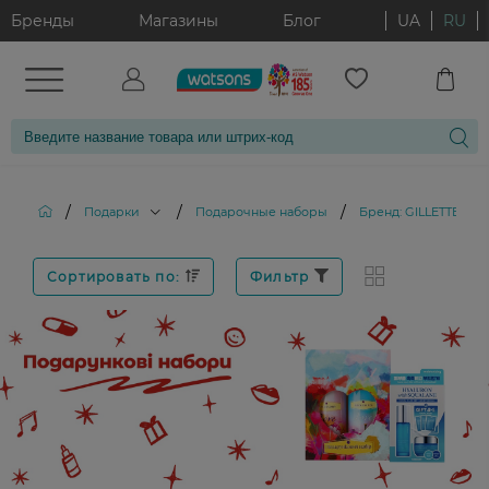
Бренды
Магазины
Блог
UA
RU
/
/
/
Подарки
Подарочные наборы
Бренд: GILLETTE MA
Сортировать по:
Фильтр