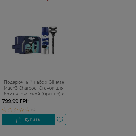
Подарочный набор Gillette
Mach3 Charcoal Станок для
бритья мужской (бритва) с
2 сменными картриджами +
799,99 ГРН
Гель для бритья 200 мл +
Косметичка