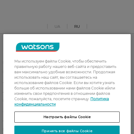
UA
RU
Каталог
Мы используем файлы Cookie, чтобы обеспечить
Корейская косметика
Мужчинам
правильную работу нашего веб-сайта и предоставить
вам максимально удобные возможности. Продолжая
Парфюмерия
Здоровье
использовать наш сайт, вы соглашаетесь на
Акции
Макияж
использование файлов Cookie. Если вы хотите узнать
больше об использовании нами файлов Cookie и/или
Лицо
Тело
изменить свои предпочтения в отношении файлов
Cookie, пожалуйста, посетите страницу
Политика
Подарки
Детям
конфиденциальности
Дом
Волосы
Настроить файлы Cookie
Аксессуары
Дерматокосметика
Бренды
Принять все файлы Cookie