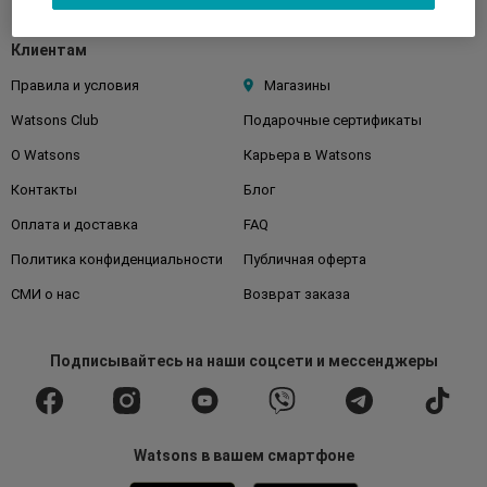
Клиентам
Правила и условия
Магазины
Watsons Club
Подарочные сертификаты
О Watsons
Карьера в Watsons
Контакты
Блог
Оплата и доставка
FAQ
Политика конфиденциальности
Публичная оферта
СМИ о нас
Возврат заказа
Подписывайтесь
на наши соцсети
и мессенджеры
Watsons в вашем смартфоне