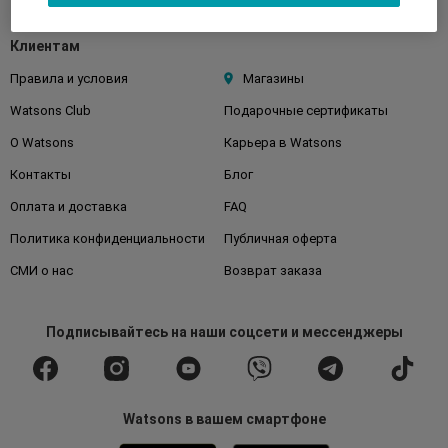
Клиентам
Правила и условия
Магазины
Watsons Club
Подарочные сертификаты
О Watsons
Карьера в Watsons
Контакты
Блог
Оплата и доставка
FAQ
Политика конфиденциальности
Публичная оферта
СМИ о нас
Возврат заказа
Подписывайтесь
на наши соцсети
и мессенджеры
Watsons в вашем смартфоне