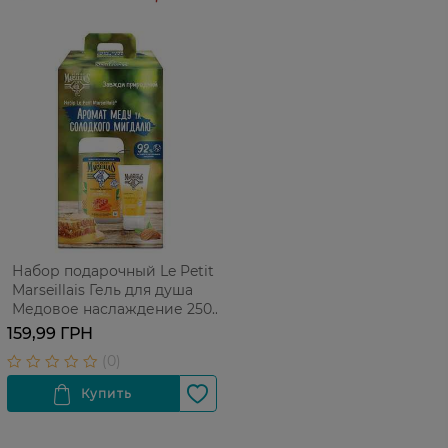
Набор подарочный Le Petit
Marseillais Гель для душа
Медовое наслаждение 250
мл + Крем для рук Сладкий
159,99 ГРН
миндаль 75 мл