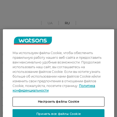
UA
RU
Каталог
Мы используем файлы Cookie, чтобы обеспечить
Корейская косметика
Мужчинам
правильную работу нашего веб-сайта и предоставить
вам максимально удобные возможности. Продолжая
Парфюмерия
Здоровье
использовать наш сайт, вы соглашаетесь на
Акции
Макияж
использование файлов Cookie. Если вы хотите узнать
больше об использовании нами файлов Cookie и/или
Лицо
Тело
изменить свои предпочтения в отношении файлов
Cookie, пожалуйста, посетите страницу
Политика
Подарки
Детям
конфиденциальности
Дом
Волосы
Настроить файлы Cookie
Аксессуары
Дерматокосметика
Бренды
Принять все файлы Cookie