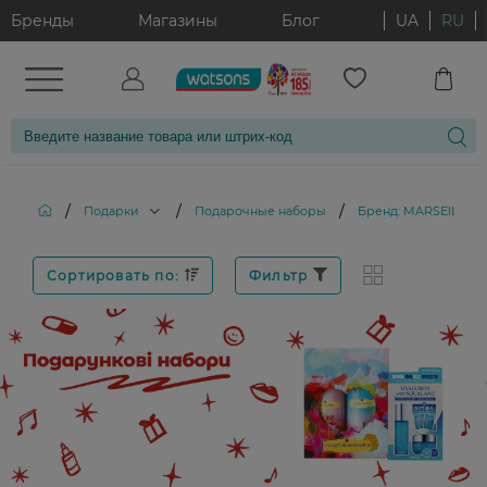
Бренды
Магазины
Блог
UA
RU
/
/
/
Подарки
Подарочные наборы
Бренд: MARSEILLAIS
Сортировать по:
Фильтр