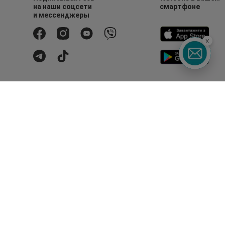
на наши соцсети
смартфоне
и мессенджеры
x