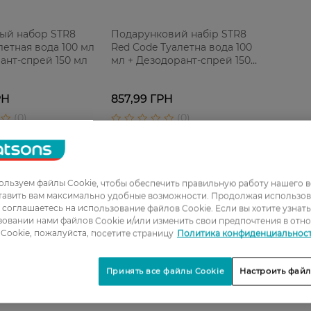
ый набор STR8
Подарунковий набір STR8
етная вода 100 мл
Red Code Туалетна вода 100
ант-спрей 150 мл
мл + Дезодорант-спрей 150
мл
РН
857,99 ГРН
льзуем файлы Cookie, чтобы обеспечить правильную работу нашего в
тавить вам максимально удобные возможности. Продолжая использов
ы соглашаетесь на использование файлов Cookie. Если вы хотите узнат
овании нами файлов Cookie и/или изменить свои предпочтения в отн
Cookie, пожалуйста, посетите страницу
Политика конфиденциальнос
Принять все файлы Cookie
Настроить файл