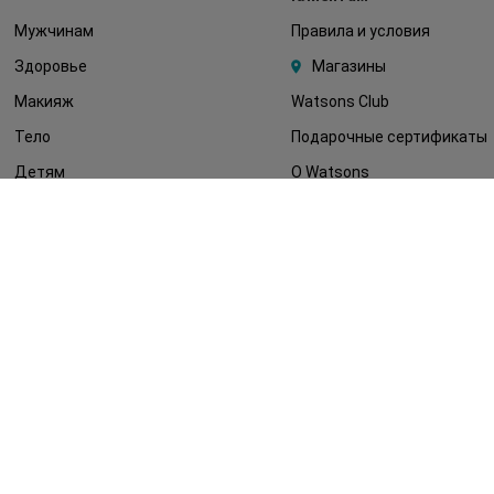
Мужчинам
Правила и условия
Здоровье
Магазины
Макияж
Watsons Club
Тело
Подарочные сертификаты
Детям
О Watsons
Волосы
Карьера в Watsons
Дерматокосметика
Контакты
Блог
Оплата и доставка
FAQ
Политика
конфиденциальности
Публичная оферта
СМИ о нас