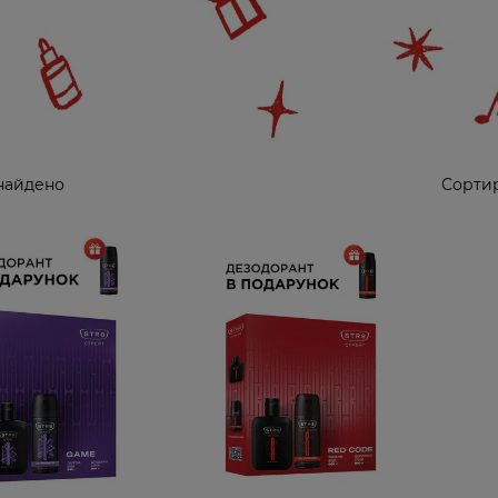
найдено
Сортир