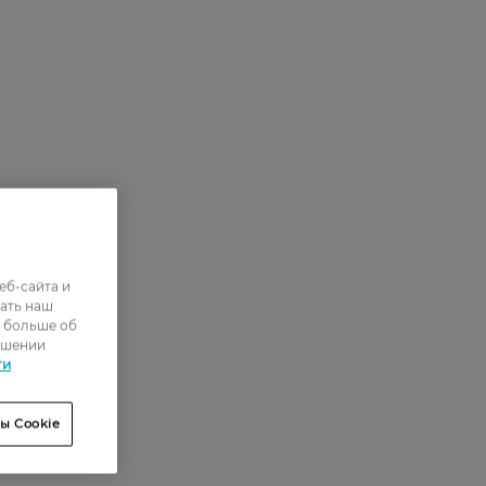
еб-сайта и
ать наш
ь больше об
ошении
ти
ы Cookie