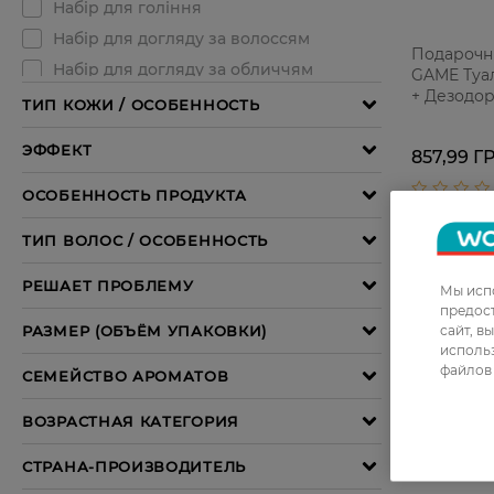
Подарочн
GAME Туал
+ Дезодор
857,99 Г
Мы испо
предос
сайт, в
использ
файлов 