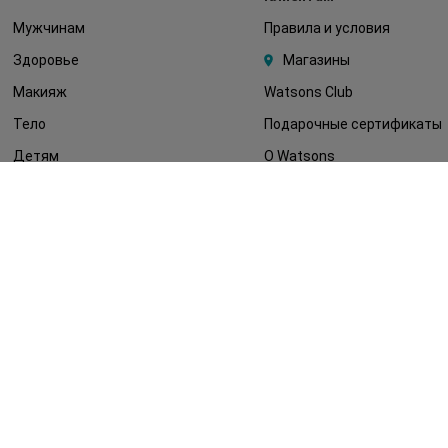
Мужчинам
Правила и условия
Здоровье
Магазины
Макияж
Watsons Club
Тело
Подарочные сертификаты
Детям
О Watsons
Волосы
Карьера в Watsons
Дерматокосметика
Контакты
Блог
Оплата и доставка
FAQ
Политика
конфиденциальности
Публичная оферта
СМИ о нас