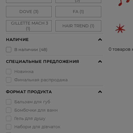
0
товаров 