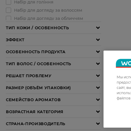
Мы испо
предос
сайт, в
использ
файлов 