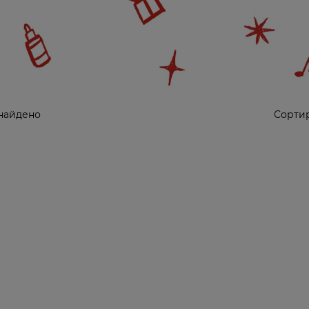
найдено
Сортир