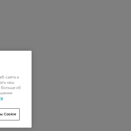
еб-сайта и
ать наш
ь больше об
ошении
ти
ы Cookie