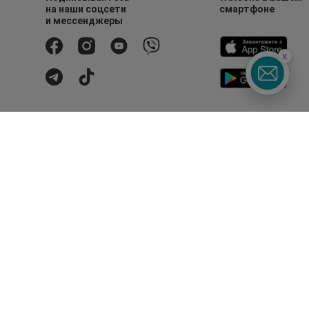
на наши соцсети
смартфоне
и мессенджеры
x