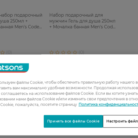
набор подарочный
Набор подарочный для
душа 250мл +
мужчин Гель для душа 250мл
анная Men's Code
+ Мочалка банная Men's Code
1 шт
льзуем файлы Cookie, чтобы обеспечить правильную работу нашего в
тавить вам максимально удобные возможности. Продолжая использов
ы соглашаетесь на использование файлов Cookie. Если вы хотите узнат
овании нами файлов Cookie и/или изменить свои предпочтения в отн
Cookie, пожалуйста, посетите страницу
Политика конфиденциальнос
Принять все файлы Cookie
Настроить файл