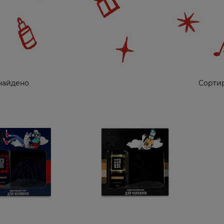
найдено
Сортир