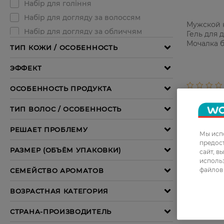
Мужской 
Гель для 
Мочалка б
1шт
Мы испо
предос
сайт, в
использ
файлов 