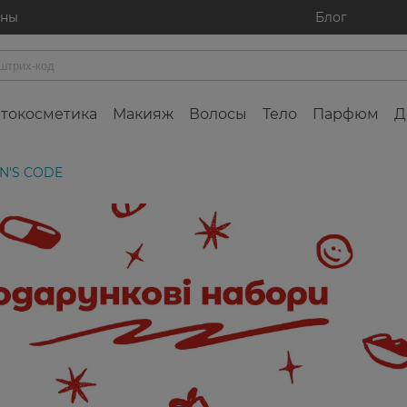
ины
Блог
токосметика
Макияж
Волосы
Тело
Парфюм
Д
EN'S CODE