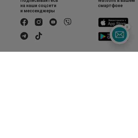
Подписывайтесь
Watsons в вашем
на наши соцсети
смартфоне
и мессенджеры
x