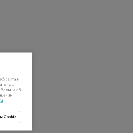
еб-сайта и
ать наш
ь больше об
ошении
ти
ы Cookie