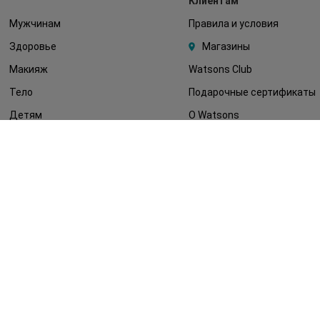
Клиентам
Мужчинам
Правила и условия
Здоровье
Магазины
Макияж
Watsons Club
Тело
Подарочные сертификаты
Детям
О Watsons
Волосы
Карьера в Watsons
Дерматокосметика
Контакты
Блог
Оплата и доставка
FAQ
Политика
конфиденциальности
Публичная оферта
СМИ о нас