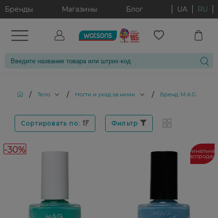
Бренды
Магазины
Блог
UA
RU
/
/
/
Тело
Ногти и уход за ними
Бренд: M.A.G.
Сортировать по:
Фильтр
-30%
Финальная
распродаж