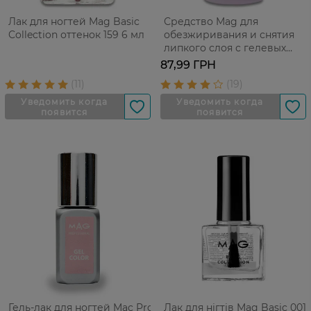
Лак для ногтей Mag Basic
Средство Mag для
Collection оттенок 159 6 мл
обезжиривания и снятия
липкого слоя с гелевых
ногтей и очищение кистей
87,99 ГРН
150 мл
Гель-лак для ногтей Mac Pro
Лак для нігтів Mag Basic 001