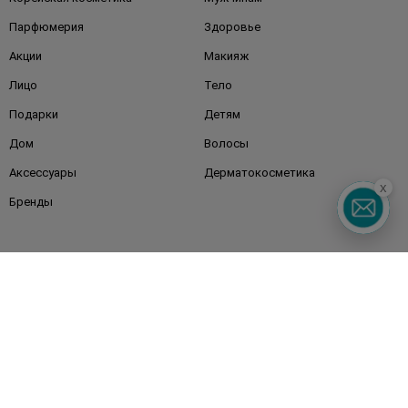
Парфюмерия
Здоровье
Акции
Макияж
Лицо
Тело
Подарки
Детям
Дом
Волосы
Аксессуары
Дерматокосметика
x
Бренды
Клиентам
Правила и условия
Магазины
Watsons Club
Подарочные сертификаты
О Watsons
Карьера в Watsons
Контакты
Блог
Оплата и доставка
FAQ