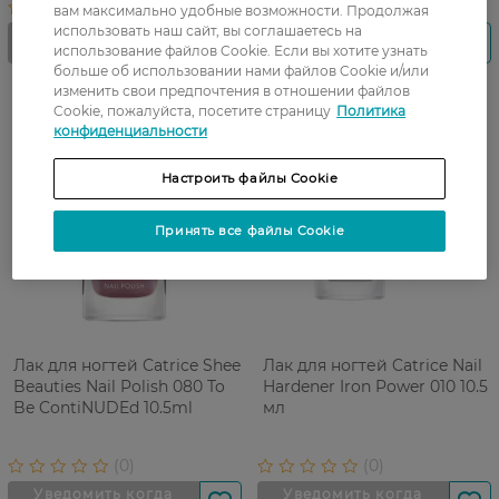
вам максимально удобные возможности. Продолжая
использовать наш сайт, вы соглашаетесь на
использование файлов Cookie. Если вы хотите узнать
больше об использовании нами файлов Cookie и/или
изменить свои предпочтения в отношении файлов
Cookie, пожалуйста, посетите страницу
Политика
конфиденциальности
Настроить файлы Cookie
Принять все файлы Cookie
Лак для ногтей Catrice Sheer
Лак для ногтей Catrice Nail
Beauties Nail Polish 080 To
Hardener Iron Power 010 10.5
Be ContiNUDEd 10.5ml
мл