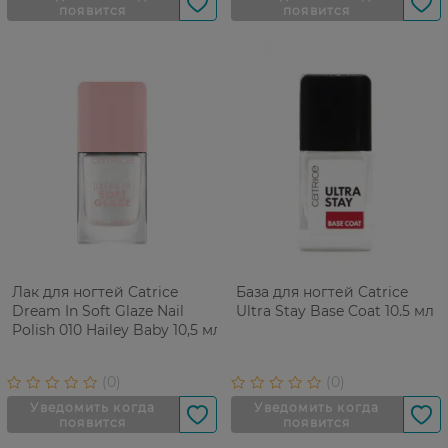
Лак для ногтей Catrice
База для ногтей Catrice
Dream In Soft Glaze Nail
Ultra Stay Base Coat 10.5 мл
Polish 010 Hailey Baby 10,5 мл