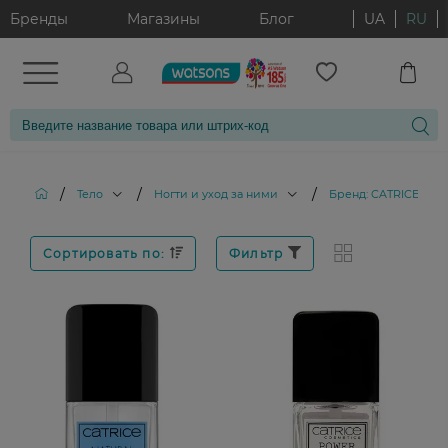
Бренды
Магазины
Блог
UA
RU
/
/
/
Тело
Ногти и уход за ними
Бренд: CATRICE
Сортировать по:
Фильтр