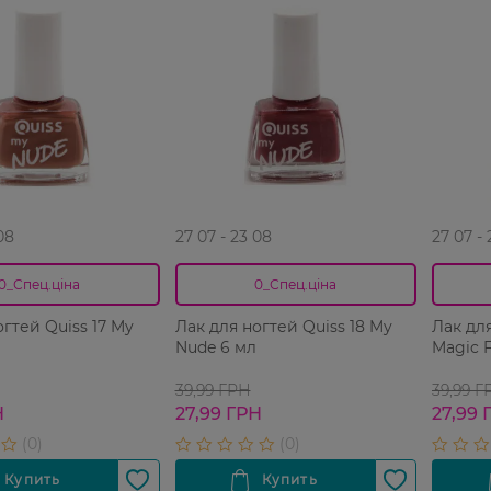
08
27 07 - 23 08
27 07 -
0_Спец.ціна
0_Спец.ціна
огтей Quiss 17 My
Лак для ногтей Quiss 18 My
Лак для
Nude 6 мл
Magic F
39,99 ГРН
39,99 Г
Н
27,99 ГРН
27,99 