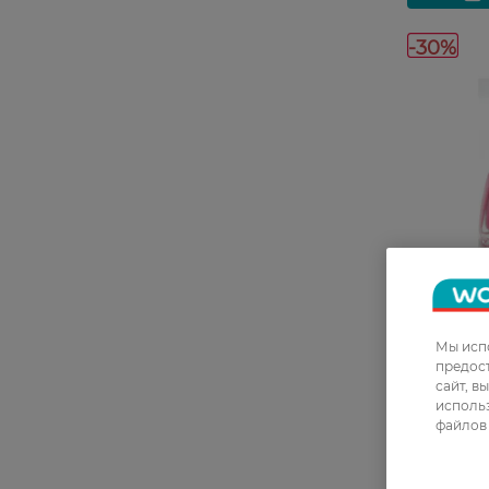
-30%
27 07 - 23 
Мы испо
предос
сайт, в
Лак для н
использ
Story 6 мл
файлов 
39,99 ГРН
27,99 ГР