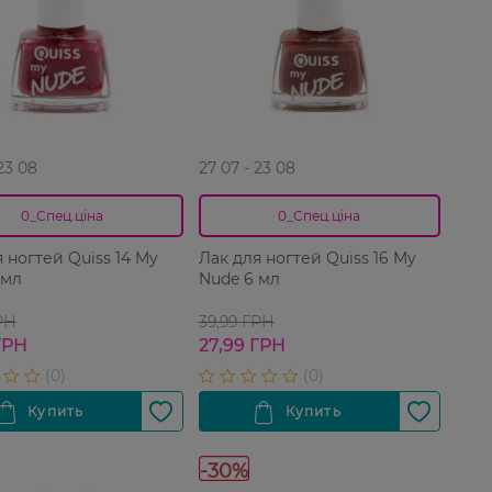
 23 08
27 07 - 23 08
0_Спец.ціна
0_Спец.ціна
 ногтей Quiss 14 My
Лак для ногтей Quiss 16 My
 мл
Nude 6 мл
РН
39,99 ГРН
ГРН
27,99 ГРН
-30%