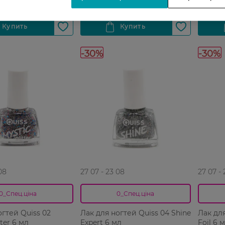
-30%
-30%
08
27 07 - 23 08
27 07 -
0_Спец.ціна
0_Спец.ціна
огтей Quiss 02
Лак для ногтей Quiss 04 Shine
Лак для
tter 6 мл
Expert 6 мл
Foil 6 