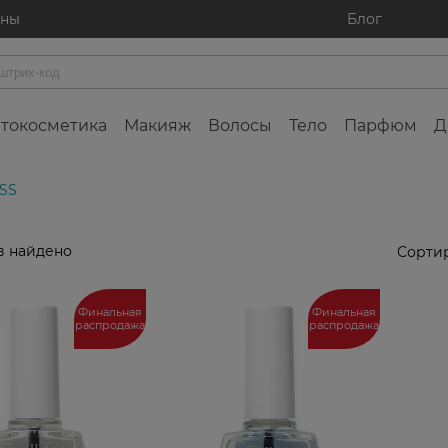
ины
Блог
токосметика
Макияж
Волосы
Тело
Парфюм
Д
ISS
в найдено
Сортир
Финальная
Финальная
распродажа
распродажа