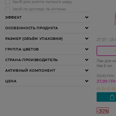
27 07 - 23 
Лак для н
like 6 мл
39,99 ГРН
27,99 ГР
-30%