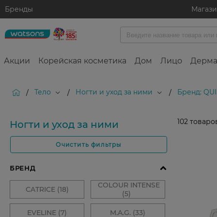
Бренды
Магаз
Акции
Корейская косметика
Дом
Лицо
Дерма
Тело
Ногти и уход за ними
Бренд: QU
/
/
/
102
товаро
Ногти и уход за ними
Очистить фильтры