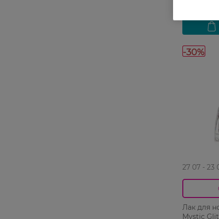
-30%
27 07 - 23 
Лак для н
Mystic Gli