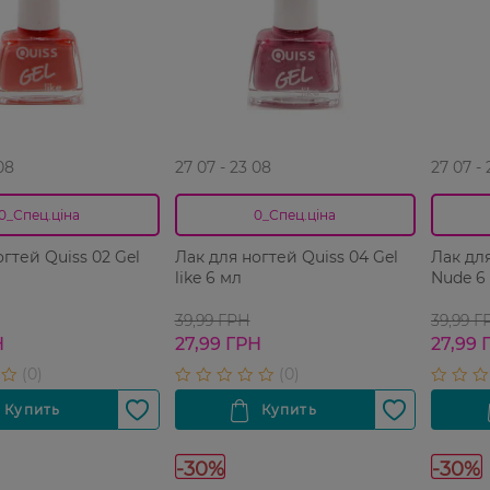
08
27 07 - 23 08
27 07 -
0_Спец.ціна
0_Спец.ціна
огтей Quiss 02 Gel
Лак для ногтей Quiss 04 Gel
Лак для
like 6 мл
Nude 6
39,99 ГРН
39,99 Г
Н
27,99 ГРН
27,99 
-30%
-30%