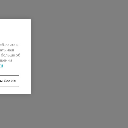
еб-сайта и
ать наш
ь больше об
ошении
ти
ы Cookie