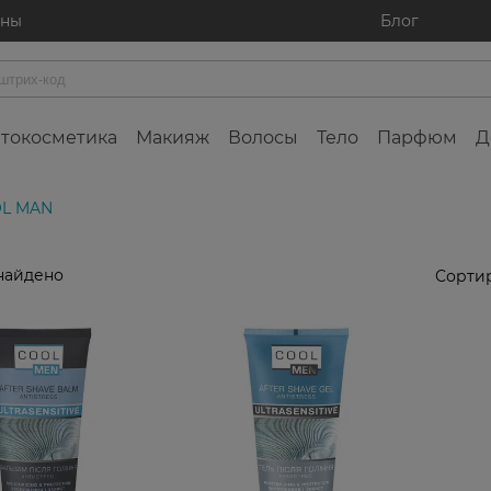
ины
Блог
токосметика
Макияж
Волосы
Тело
Парфюм
Д
OL MAN
найдено
Сортир