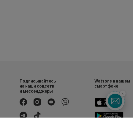
Подписывайтесь
Watsons в вашем
на наши соцсети
смартфоне
и мессенджеры
x