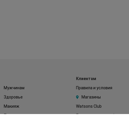
Клиентам
Мужчинам
Правила и условия
Здоровье
Магазины
Макияж
Watsons Club
Тело
Подарочные сертификаты
Детям
О Watsons