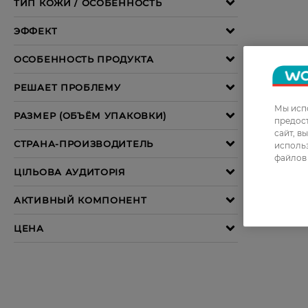
Мы испо
предос
сайт, в
использ
файлов 