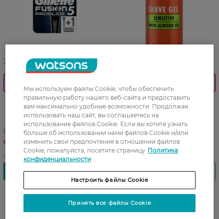
27 07 - 23 08
27 07 - 23 08
0_Спец.ціна
0_Спец.ціна
Мы используем файлы Cookie, чтобы обеспечить
правильную работу нашего веб-сайта и предоставить
Бритва с сменными
Гель для бритья Gillette
вам максимально удобные возможности. Продолжая
картриджами Gillette Fusion
Fusion Hydra для
использовать наш сайт, вы соглашаетесь на
Proglide 5 1 шт
чувствительной кожи
использование файлов Cookie. Если вы хотите узнать
839,99 ГРН
132,99 ГРН
больше об использовании нами файлов Cookie и/или
619,00 ГРН
106,49 ГРН
изменить свои предпочтения в отношении файлов
Cookie, пожалуйста, посетите страницу
Политика
конфиденциальности
Настроить файлы Cookie
Принять все файлы Cookie