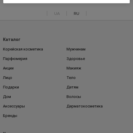
UA
RU
Каталог
Корейская косметика
Мужчинам
Парфюмерия
Здоровье
Акции
Макияж
Лицо
Тело
Подарки
Детям
Дом
Волосы
Аксессуары
Дерматокосметика
Бренды