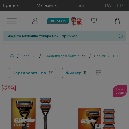
Бренды
Магазины
Блог
UA
RU
/
/
/
Тело
Средства для бритья
Бренд: GILLETTE FUS
Сортировать по:
Фильтр
-25%
Лидер
продаж