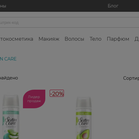
ины
Блог
токосметика
Макияж
Волосы
Тело
Парфюм
Д
IN CARE
найдено
Сортир
-20%
Лидер
продаж