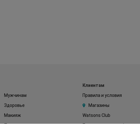
Клиентам
Мужчинам
Правила и условия
Здоровье
Магазины
Макияж
Watsons Club
Тело
Подарочные сертификаты
Детям
О Watsons