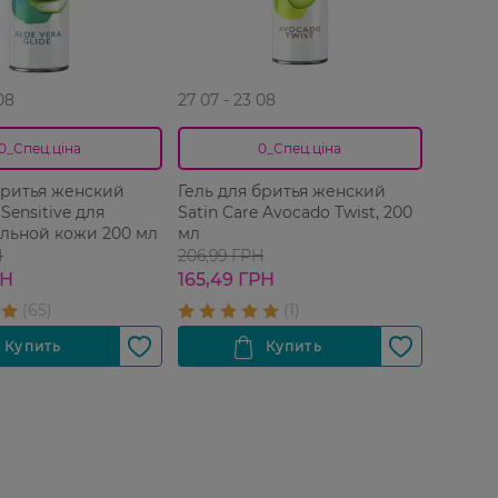
08
27 07 - 23 08
0_Спец.ціна
0_Спец.ціна
бритья женский
Гель для бритья женский
 Sensitive для
Satin Care Avocado Twist, 200
ельной кожи 200 мл
мл
Н
206,99 ГРН
РН
165,49 ГРН