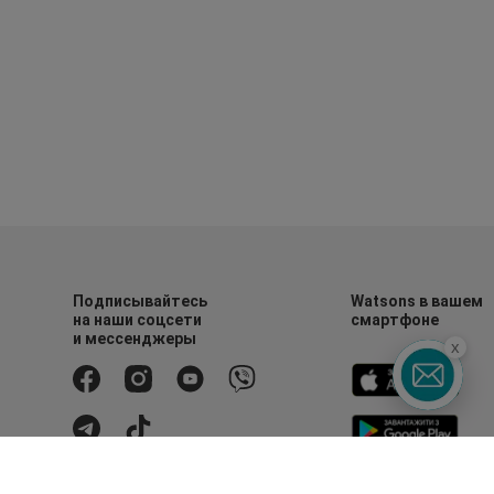
Подписывайтесь
Watsons в вашем
на наши соцсети
смартфоне
и мессенджеры
x