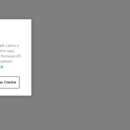
еб-сайта и
ать наш
ь больше об
ошении
ти
ы Cookie