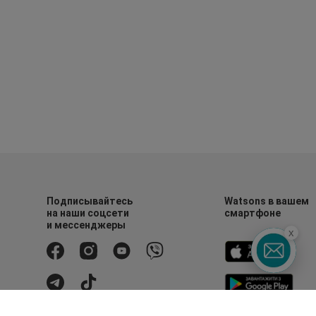
Подписывайтесь
Watsons в вашем
на наши соцсети
смартфоне
и мессенджеры
x