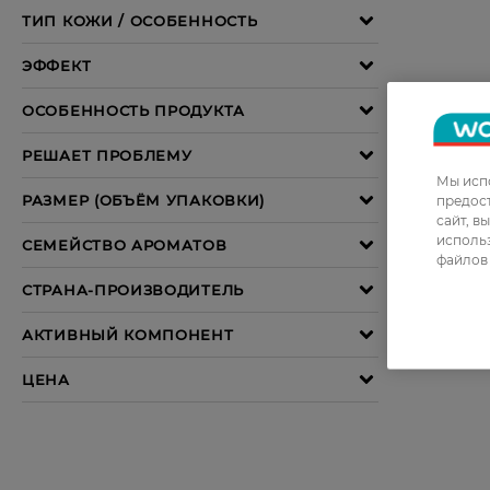
Мы испо
предос
сайт, в
использ
файлов 