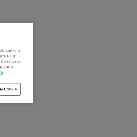
еб-сайта и
ать наш
ь больше об
ошении
ти
ы Cookie