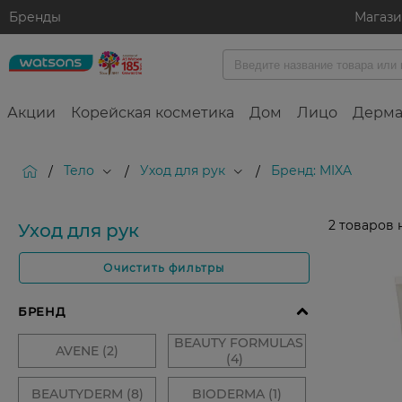
Бренды
Магаз
Акции
Корейская косметика
Дом
Лицо
Дерма
Тело
Уход для рук
Бренд: MIXA
/
/
/
2
товаров 
Уход для рук
Очистить фильтры