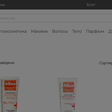
ины
Блог
токосметика
Макияж
Волосы
Тело
Парфюм
Д
найдено
Сортир