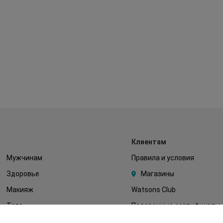
Клиентам
Мужчинам
Правила и условия
Здоровье
Магазины
Макияж
Watsons Club
Тело
Подарочные сертификаты
Детям
О Watsons