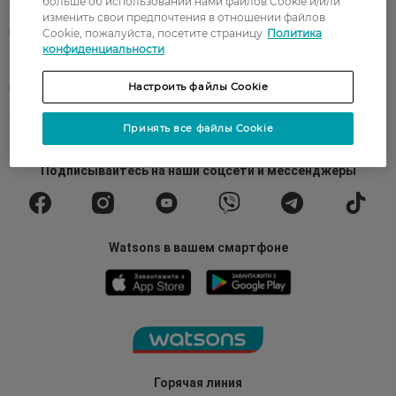
больше об использовании нами файлов Cookie и/или
О Watsons
Карьера в Watsons
изменить свои предпочтения в отношении файлов
Контакты
Блог
Cookie, пожалуйста, посетите страницу
Политика
конфиденциальности
Оплата и доставка
FAQ
Настроить файлы Cookie
Политика конфиденциальности
Публичная оферта
СМИ о нас
Возврат заказа
Принять все файлы Cookie
Подписывайтесь
на наши соцсети
и мессенджеры
Watsons в вашем смартфоне
Горячая линия