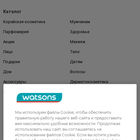
Каталог
Корейская косметика
Мужчинам
Парфюмерия
Здоровье
Акции
Макияж
Лицо
Тело
Подарки
Детям
Дом
Волосы
Аксессуары
Дерматокосметика
Бренды
Клиентам
Мы используем файлы Cookie, чтобы обеспечить
правильную работу нашего веб-сайта и предоставить
Правила и условия
Магазины
вам максимально удобные возможности. Продолжая
использовать наш сайт, вы соглашаетесь на
Watsons Club
Подарочные сертификаты
использование файлов Cookie. Если вы хотите узнать