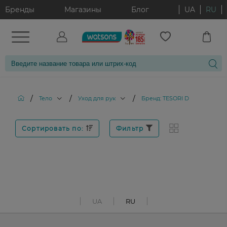
Бренды
Магазины
Блог
UA
RU
/
/
/
Тело
Уход для рук
Бренд: TESORI D
Сортировать по:
Фильтр
UA
RU