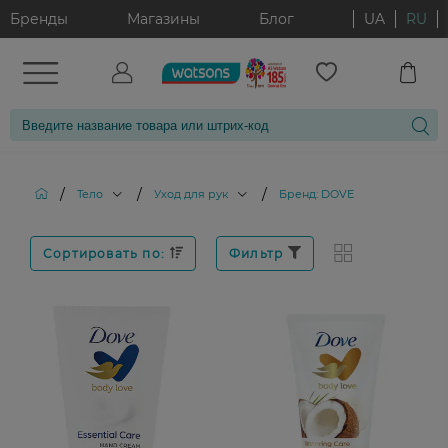
Бренды
Магазины
Блог
UA
RU
/
/
/
Тело
Уход для рук
Бренд: DOVE
Сортировать по:
Фильтр