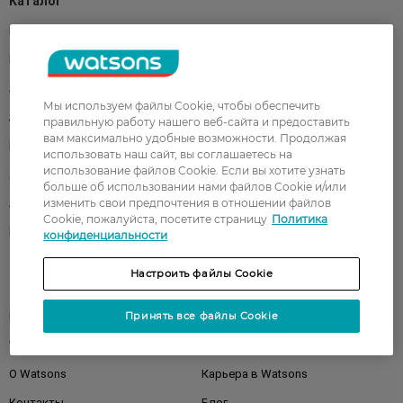
Каталог
Корейская косметика
Мужчинам
Парфюмерия
Здоровье
Акции
Макияж
Мы используем файлы Cookie, чтобы обеспечить
Лицо
Тело
правильную работу нашего веб-сайта и предоставить
вам максимально удобные возможности. Продолжая
Подарки
Детям
использовать наш сайт, вы соглашаетесь на
использование файлов Cookie. Если вы хотите узнать
Дом
Волосы
больше об использовании нами файлов Cookie и/или
изменить свои предпочтения в отношении файлов
Аксессуары
Дерматокосметика
Cookie, пожалуйста, посетите страницу
Политика
Бренды
конфиденциальности
Настроить файлы Cookie
Клиентам
Принять все файлы Cookie
Правила и условия
Магазины
Watsons Club
Подарочные сертификаты
О Watsons
Карьера в Watsons
Контакты
Блог