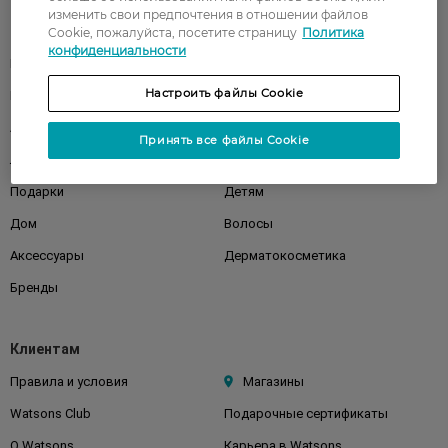
изменить свои предпочтения в отношении файлов
Каталог
Cookie, пожалуйста, посетите страницу
Политика
конфиденциальности
Корейская косметика
Мужчинам
Настроить файлы Cookie
Парфюмерия
Здоровье
Акции
Макияж
Принять все файлы Cookie
Лицо
Тело
Подарки
Детям
Дом
Волосы
Аксессуары
Дерматокосметика
Бренды
Клиентам
Правила и условия
Магазины
Watsons Club
Подарочные сертификаты
О Watsons
Карьера в Watsons