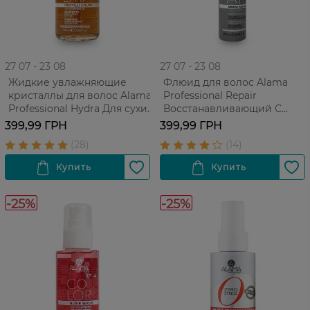
27 07 - 23 08
27 07 - 23 08
Жидкие увлажняющие
Флюид для волос Alama
кристаллы для волос Alama
Professional Repair
Professional Hydra Для сухих
Восстанавливающий С
волос 100 мл
кератином 5в1 Для
399,99 ГРН
399,99 ГРН
поврежденных и ломких
волос 250 мл
-25%
-25%