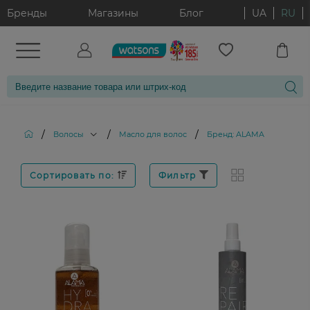
Бренды
Магазины
Блог
UA
RU
/
/
/
Волосы
Масло для волос
Бренд: ALAMA
Сортировать по:
Фильтр