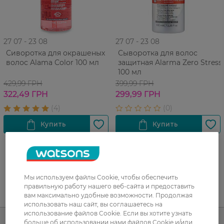
27 07 - 23 08
27 07 - 23 08
Сиворотка для окрашеных
Сыворотка для волос
волос Alama Color 100 мл
защитная Alarma Zero Stress
100 мл
429,99 ГРН
399,99 ГРН
322,49 ГРН
299,99 ГРН
Мы используем файлы Cookie, чтобы обеспечить
правильную работу нашего веб-сайта и предоставить
вам максимально удобные возможности. Продолжая
UA
RU
использовать наш сайт, вы соглашаетесь на
использование файлов Cookie. Если вы хотите узнать
больше об использовании нами файлов Cookie и/или