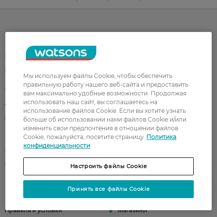
Каталог
Корейская косметика
Мужчинам
Парфюмерия
Здоровье
Мы используем файлы Cookie, чтобы обеспечить
правильную работу нашего веб-сайта и предоставить
Акции
Макияж
вам максимально удобные возможности. Продолжая
использовать наш сайт, вы соглашаетесь на
Лицо
Тело
использование файлов Cookie. Если вы хотите узнать
Подарки
Детям
больше об использовании нами файлов Cookie и/или
изменить свои предпочтения в отношении файлов
Дом
Волосы
Cookie, пожалуйста, посетите страницу
Политика
конфиденциальности
Аксессуары
Дерматокосметика
Бренды
Настроить файлы Cookie
Принять все файлы Cookie
Клиентам
Правила и условия
Магазины