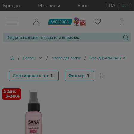
Бренды
Магазины
Блог
UA
RU
/
/
/
Волосы
Масло для волос
Бренд: ISANA HAIR PROF
Сортировать по:
Фильтр