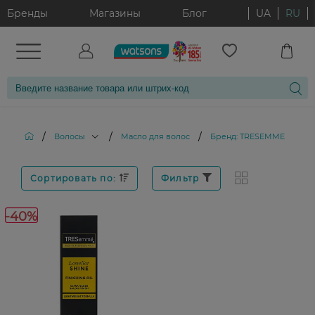
Бренды
Магазины
Блог
UA
RU
/
/
/
Волосы
Масло для волос
Бренд: TRESEMME
Сортировать по:
Фильтр
-40%