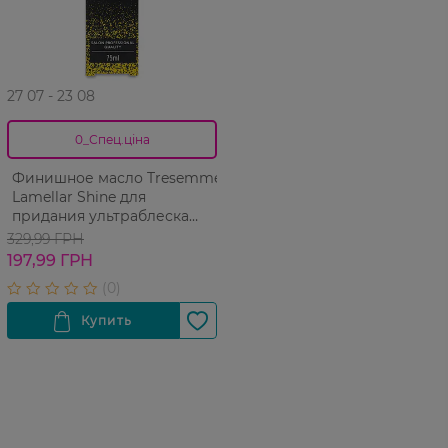
27 07 - 23 08
0_Спец.ціна
Финишное масло Tresemme
Lamellar Shine для
придания ультраблеска
волосам 75 мл
329,99 ГРН
197,99 ГРН