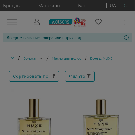
Бренды
Магазины
Блог
UA
RU
/
/
/
Волосы
Масло для волос
Бренд: NUXE
Сортировать по:
Фильтр