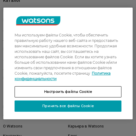
Каталог
Корейская косметика
Мужчинам
Парфюмерия
Здоровье
Акции
Макияж
Мы используем файлы Cookie, чтобы обеспечить
Лицо
Тело
правильную работу нашего веб-сайта и предоставить
вам максимально удобные возможности. Продолжая
Подарки
Детям
использовать наш сайт, вы соглашаетесь на
использование файлов Cookie. Если вы хотите узнать
Дом
Волосы
больше об использовании нами файлов Cookie и/или
изменить свои предпочтения в отношении файлов
Аксессуары
Дерматокосметика
Cookie, пожалуйста, посетите страницу
Политика
Бренды
конфиденциальности
Настроить файлы Cookie
Клиентам
Принять все файлы Cookie
Правила и условия
Магазины
Watsons Club
Подарочные сертификаты
О Watsons
Карьера в Watsons
Контакты
Блог