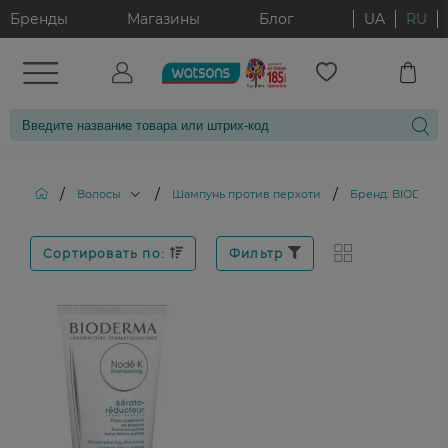
Бренды
Магазины
Блог
UA
RU
/
/
/
Волосы
Шампунь против перхоти
Бренд: BIODERM
Сортировать по:
Фильтр