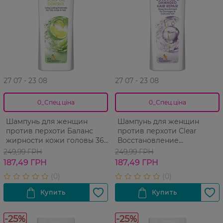
27 07 - 23 08
27 07 - 23 08
0_Спец.ціна
0_Спец.ціна
Шампунь для женщин
Шампунь для женщин
против перхоти Баланс
против перхоти Clear
жирности кожи головы 360
Восстановление
мл
поврежденных и
249,99 ГРН
249,99 ГРН
окрашенных волос 360 мл
187,49 ГРН
187,49 ГРН
-25%
-25%