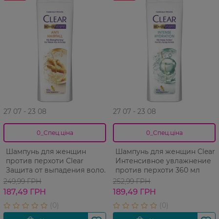
27 07 - 23 08
27 07 - 23 08
0_Спец.ціна
0_Спец.ціна
Шампунь для женщин
Шампунь для женщин Clear
против перхоти Clear
Интенсивное увлажнение
Защита от выпадения волос
против перхоти 360 мл
360 мл
249,99 ГРН
252,99 ГРН
187,49 ГРН
189,49 ГРН