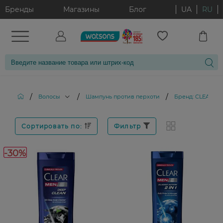
Бренды
Магазины
Блог
UA
RU
/
/
/
Волосы
Шампунь против перхоти
Бренд: CLEAR
Сортировать по:
Фильтр
-30%