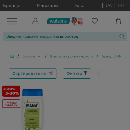
Бренды
Магазины
Блог
UA
RU
/
/
/
Волосы
Шампунь против перхоти
Бренд: ISANA
Сортировать по:
Фильтр
-20%